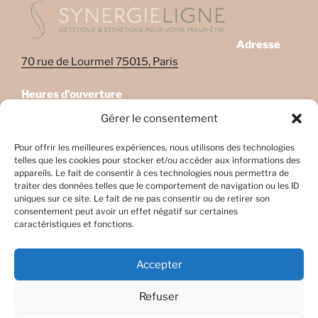
Adresse
70 rue de Lourmel 75015, Paris
Heures d’ouverture
Lundi: 08:45–22:00
Gérer le consentement
Mardi: 08:45–22:00
Mercredi: Fermé
Pour offrir les meilleures expériences, nous utilisons des technologies
telles que les cookies pour stocker et/ou accéder aux informations des
Jeudi: 08:45-17h45
appareils. Le fait de consentir à ces technologies nous permettra de
Vendredi: 08:45-17h45
traiter des données telles que le comportement de navigation ou les ID
Samedi: Fermé
uniques sur ce site. Le fait de ne pas consentir ou de retirer son
consentement peut avoir un effet négatif sur certaines
Dimanche: Fermé
caractéristiques et fonctions.
Accepter
Refuser
Facebook
E-