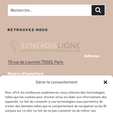
Recherche
Recher
pour
:
RETROUVEZ-NOUS
Adresse
70 rue de Lourmel 75015, Paris
Heures d’ouverture
Lundi: 08:45–22:00
Gérer le consentement
Mardi: 08:45–22:00
Mercredi: Fermé
Pour offrir les meilleures expériences, nous utilisons des technologies
telles que les cookies pour stocker et/ou accéder aux informations des
Jeudi: 08:45-17h45
appareils. Le fait de consentir à ces technologies nous permettra de
Vendredi: 08:45-17h45
traiter des données telles que le comportement de navigation ou les ID
Samedi: Fermé
uniques sur ce site. Le fait de ne pas consentir ou de retirer son