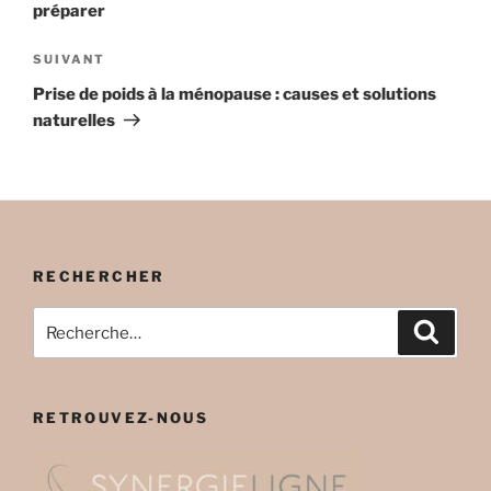
préparer
Article
SUIVANT
suivant
Prise de poids à la ménopause : causes et solutions
naturelles
RECHERCHER
Recherche
Recher
pour
:
RETROUVEZ-NOUS