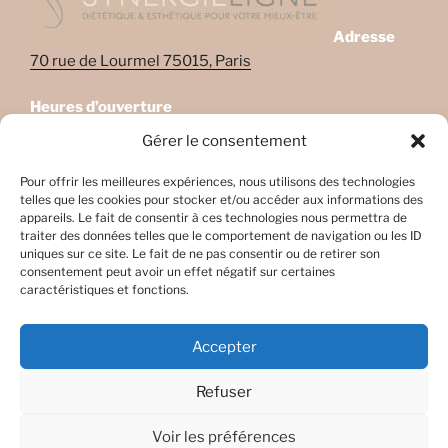
Adresse
70 rue de Lourmel 75015, Paris
Heures d’ouverture
Lundi: 08:45–22:00
Gérer le consentement
Mardi: 08:45–22:00
Mercredi: Fermé
Pour offrir les meilleures expériences, nous utilisons des technologies
telles que les cookies pour stocker et/ou accéder aux informations des
Jeudi: 08:45-17h45
appareils. Le fait de consentir à ces technologies nous permettra de
Vendredi: 08:45-17h45
traiter des données telles que le comportement de navigation ou les ID
Samedi: Fermé
uniques sur ce site. Le fait de ne pas consentir ou de retirer son
consentement peut avoir un effet négatif sur certaines
Dimanche: Fermé
caractéristiques et fonctions.
Accepter
Refuser
Facebook
E-
mail
Voir les préférences