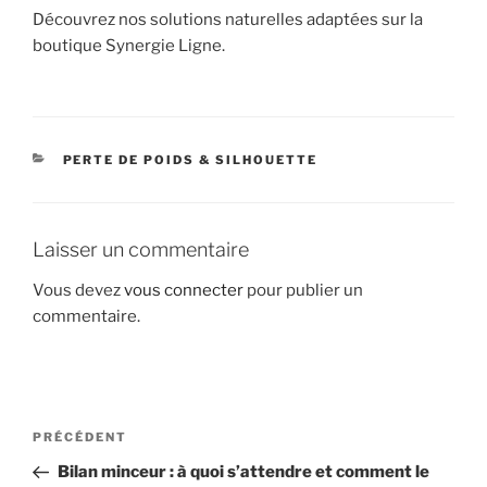
Découvrez nos solutions naturelles adaptées sur la
boutique Synergie Ligne.
CATÉGORIES
PERTE DE POIDS & SILHOUETTE
Laisser un commentaire
Vous devez
vous connecter
pour publier un
commentaire.
Navigation
Article
PRÉCÉDENT
de
précédent
Bilan minceur : à quoi s’attendre et comment le
l’article