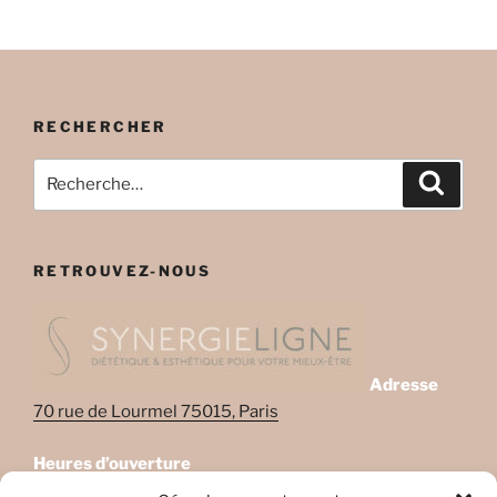
RECHERCHER
Recherche
Recher
pour
:
RETROUVEZ-NOUS
Adresse
70 rue de Lourmel 75015, Paris
Heures d’ouverture
Lundi: 08:45–22:00