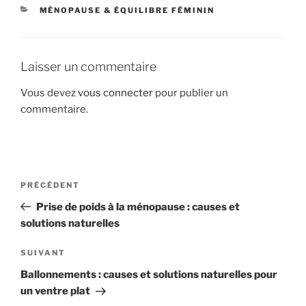
CATÉGORIES
MÉNOPAUSE & ÉQUILIBRE FÉMININ
Laisser un commentaire
Vous devez
vous connecter
pour publier un
commentaire.
Navigation
Article
PRÉCÉDENT
de
précédent
Prise de poids à la ménopause : causes et
l’article
solutions naturelles
Article
SUIVANT
suivant
Ballonnements : causes et solutions naturelles pour
un ventre plat