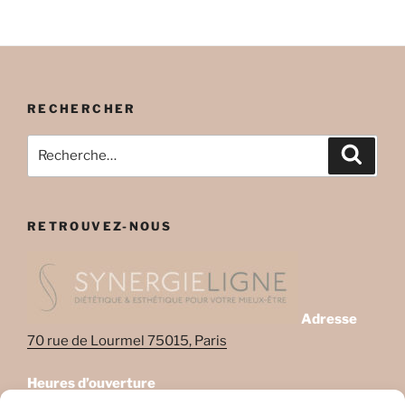
RECHERCHER
Recherche
Recher
pour
:
RETROUVEZ-NOUS
Adresse
70 rue de Lourmel 75015, Paris
Heures d’ouverture
Lundi: 08:45–22:00