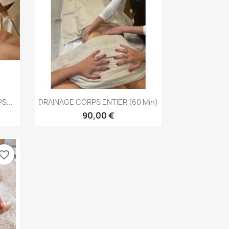
Aperçu rapide

S...
DRAINAGE CORPS ENTIER (60 Min)
90,00 €
vorite_border