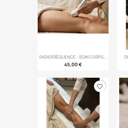
Aperçu rapide

RADIOFRÉQUENCE - SOIN CORPS...
D
45,00 €
favorite_border