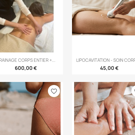
Aperçu rapide
Aperçu rapide


RAINAGE CORPS ENTIER +...
LIPOCAVITATION - SOIN CORP
600,00 €
45,00 €
favorite_border
fa