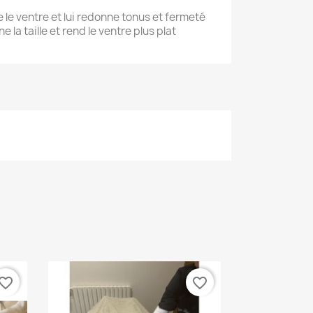
e le ventre et lui redonne tonus et fermeté
e la taille et rend le ventre plus plat
vorite_border
favorite_border