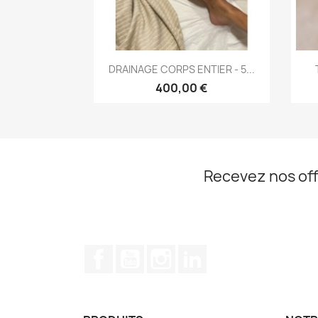
Aperçu rapide

DRAINAGE CORPS ENTIER - 5...
400,00 €
Recevez nos off
Facebook
YouTube
Instagram
LinkedIn