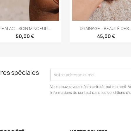
Aperçu rapide
Aperçu rapide


THALAC - SOIN MINCEUR...
DRAINAGE - BEAUTÉ DES..
50,00 €
45,00 €
res spéciales
Vous pouvez vous désinscrire à tout moment. V
informations de contact dans les conditions d'ut