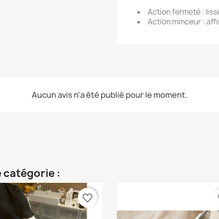
Action fermeté : liss
Action minceur : affin
Aucun avis n'a été publié pour le moment.
 catégorie :
favorite_border
fa