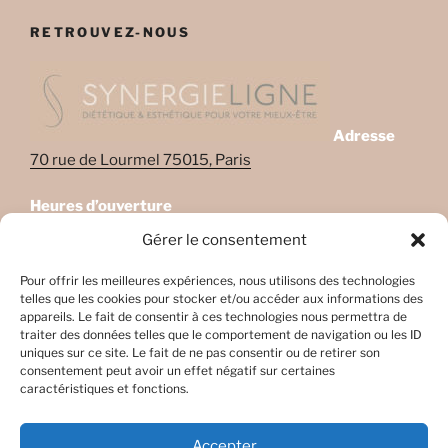
RETROUVEZ-NOUS
Adresse
70 rue de Lourmel 75015, Paris
Heures d’ouverture
Lundi: 08:45–22:00
Gérer le consentement
Mardi: 08:45–22:00
Mercredi: Fermé
Pour offrir les meilleures expériences, nous utilisons des technologies
telles que les cookies pour stocker et/ou accéder aux informations des
Jeudi: 08:45-17h45
appareils. Le fait de consentir à ces technologies nous permettra de
Vendredi: 08:45-17h45
traiter des données telles que le comportement de navigation ou les ID
Samedi: Fermé
uniques sur ce site. Le fait de ne pas consentir ou de retirer son
consentement peut avoir un effet négatif sur certaines
Dimanche: Fermé
caractéristiques et fonctions.
Accepter