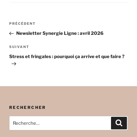
Navigation
Article
PRÉCÉDENT
de
précédent
Newsletter Synergie Ligne : avril 2026
l’article
Article
SUIVANT
suivant
Stress et fringales : pourquoi ça arrive et que faire ?
RECHERCHER
Recherche
Recher
pour
: