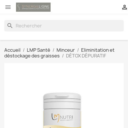


search
Accueil
LMP Santé
Minceur
Eliminitation et
déstockage des graisses
DÉTOX DÉPURATIF