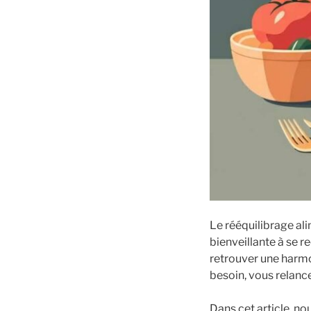
Le rééquilibrage alim
bienveillante à se r
retrouver une harmo
besoin, vous relancez
Dans cet article, n