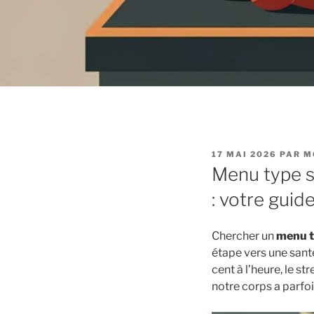
PUBLIÉ
17 MAI 2026
PAR
M
LE
Menu type s
: votre guid
Chercher un
menu t
étape vers une santé
cent à l’heure, le s
notre corps a parfoi