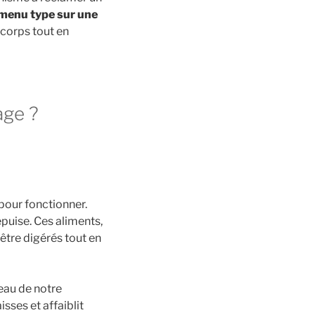
menu type sur une
corps tout en
age ?
pour fonctionner.
uise. Ces aliments,
tre digérés tout en
veau de notre
sses et affaiblit