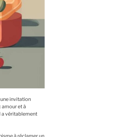
 une invitation
c amour et à
l a véritablement
anisme à réclamer un