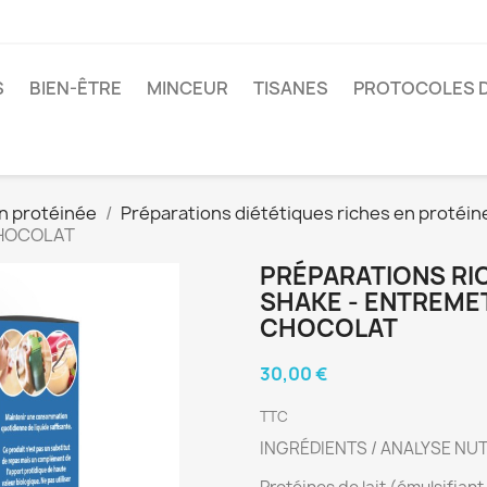
S
BIEN-ÊTRE
MINCEUR
TISANES
PROTOCOLES D
on protéinée
Préparations diététiques riches en protéin
 CHOCOLAT
PRÉPARATIONS RIC
SHAKE - ENTREME
CHOCOLAT
30,00 €
TTC
INGRÉDIENTS / ANALYSE NU