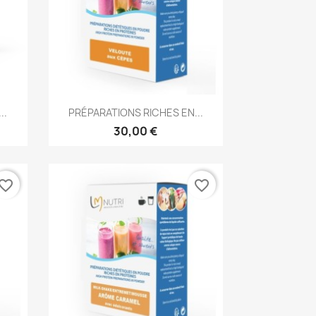
Aperçu rapide

..
PRÉPARATIONS RICHES EN...
30,00 €
vorite_border
favorite_border