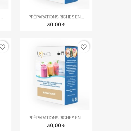
Aperçu rapide

..
PRÉPARATIONS RICHES EN...
30,00 €
vorite_border
favorite_border
Aperçu rapide

PRÉPARATIONS RICHES EN...
30,00 €