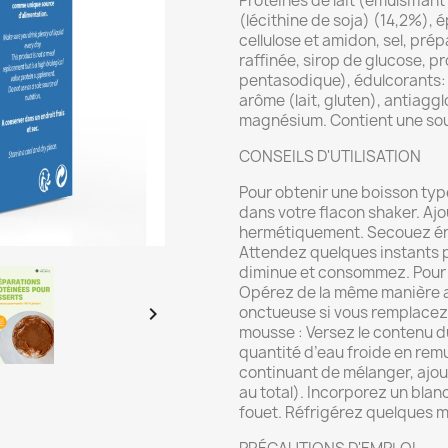
Protéines de lait (émulsifiant
(lécithine de soja) (14,2%), 
cellulose et amidon, sel, prép
raffinée, sirop de glucose, pr
pentasodique), édulcorants:
arôme (lait, gluten), antiagg
magnésium. Contient une sou
CONSEILS D'UTILISATION
Pour obtenir une boisson type
dans votre flacon shaker. Aj
hermétiquement. Secouez éne
Attendez quelques instants 
diminue et consommez. Pour 
Opérez de la même manière av

onctueuse si vous remplacez l
mousse : Versez le contenu d
quantité d’eau froide en rem
continuant de mélanger, ajout
au total). Incorporez un bla
fouet. Réfrigérez quelques m