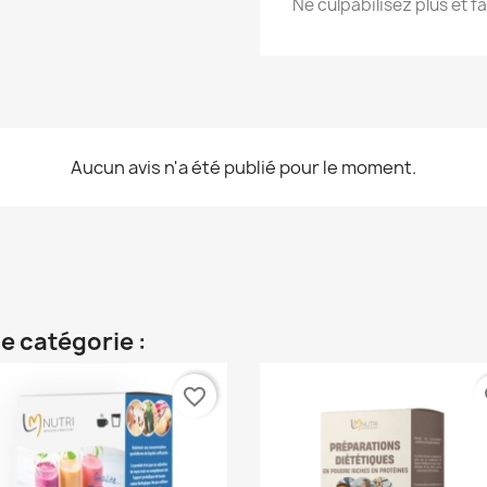
Ne culpabilisez plus et faî
Aucun avis n'a été publié pour le moment.
e catégorie :
favorite_border
fa