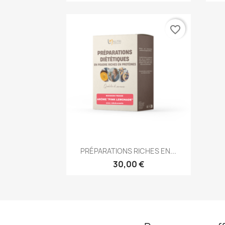
favorite_border
Aperçu rapide

PRÉPARATIONS RICHES EN...
30,00 €