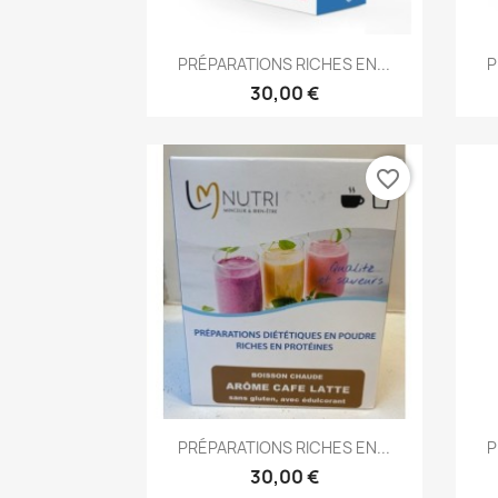
Aperçu rapide

PRÉPARATIONS RICHES EN...
P
30,00 €
favorite_border
Aperçu rapide

PRÉPARATIONS RICHES EN...
P
30,00 €