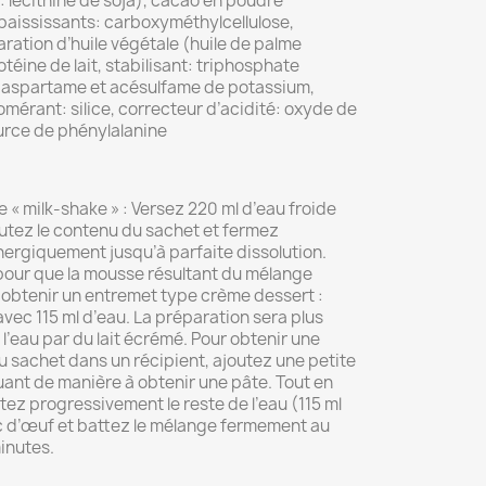
 : lécithine de soja), cacao en poudre
épaississants: carboxyméthylcellulose,
aration d’huile végétale (huile de palme
otéine de lait, stabilisant: triphosphate
 aspartame et acésulfame de potassium,
lomérant: silice, correcteur d’acidité: oxyde de
rce de phénylalanine
 « milk-shake » : Versez 220 ml d’eau froide
outez le contenu du sachet et fermez
rgiquement jusqu’à parfaite dissolution.
pour que la mousse résultant du mélange
obtenir un entremet type crème dessert :
ec 115 ml d’eau. La préparation sera plus
’eau par du lait écrémé. Pour obtenir une
u sachet dans un récipient, ajoutez une petite
uant de manière à obtenir une pâte. Tout en
ez progressivement le reste de l’eau (115 ml
nc d’œuf et battez le mélange fermement au
inutes.