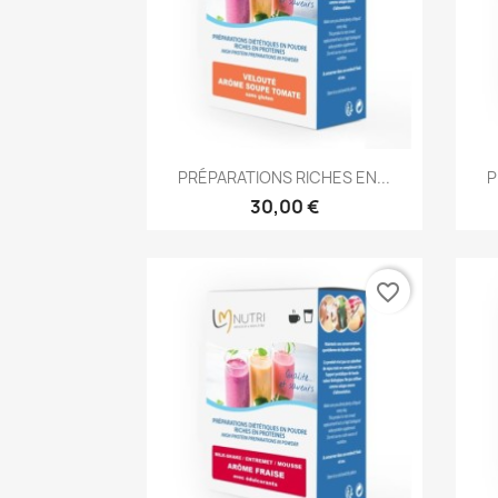
Aperçu rapide

PRÉPARATIONS RICHES EN...
P
30,00 €
favorite_border