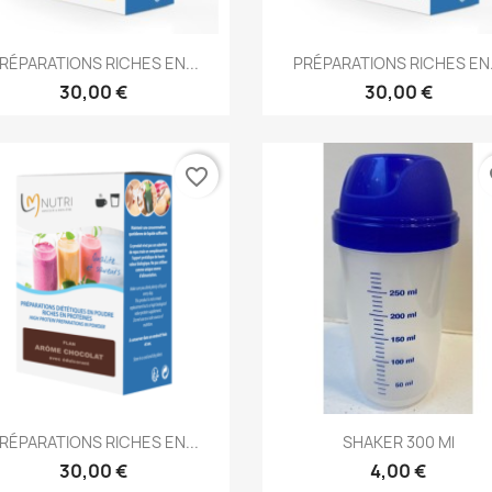
Aperçu rapide
Aperçu rapide


RÉPARATIONS RICHES EN...
PRÉPARATIONS RICHES EN.
30,00 €
30,00 €
favorite_border
fa
Aperçu rapide
Aperçu rapide


RÉPARATIONS RICHES EN...
SHAKER 300 Ml
30,00 €
4,00 €