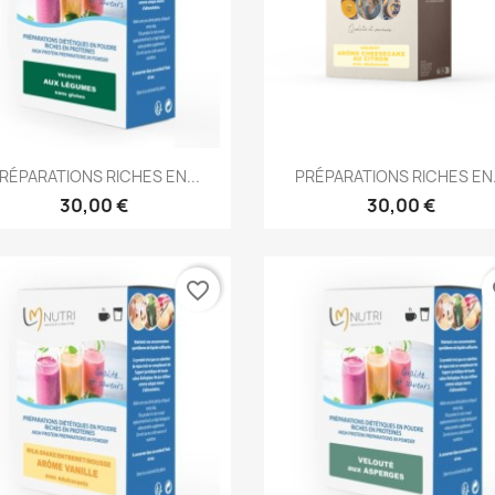
Aperçu rapide
Aperçu rapide


RÉPARATIONS RICHES EN...
PRÉPARATIONS RICHES EN.
30,00 €
30,00 €
favorite_border
fa