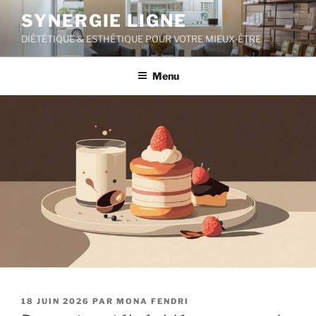
Aller
SYNERGIE LIGNE
au
DIÉTÉTIQUE & ESTHÉTIQUE POUR VOTRE MIEUX-ÊTRE
contenu
principal
Menu
PUBLIÉ
18 JUIN 2026
PAR
MONA FENDRI
LE