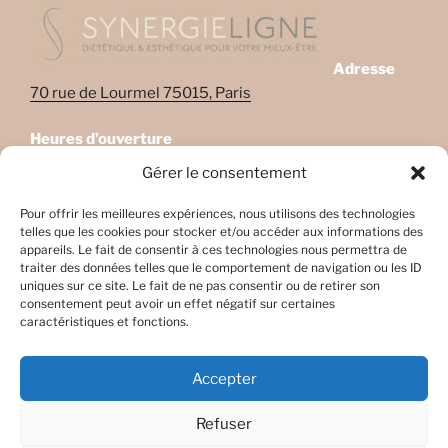
Adresse
70 rue de Lourmel 75015, Paris
Heures d’ouverture
Lundi: 08:45–22:00
Gérer le consentement
Mardi: 08:45–22:00
Mercredi: Fermé
Pour offrir les meilleures expériences, nous utilisons des technologies
telles que les cookies pour stocker et/ou accéder aux informations des
Jeudi: 08:45-17h45
appareils. Le fait de consentir à ces technologies nous permettra de
Vendredi: 08:45-17h45
traiter des données telles que le comportement de navigation ou les ID
Samedi: Fermé
uniques sur ce site. Le fait de ne pas consentir ou de retirer son
consentement peut avoir un effet négatif sur certaines
Dimanche: Fermé
caractéristiques et fonctions.
Accepter
Refuser
Facebook
E-