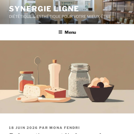
Aller
SYNERGIE LIGNE
au
DIÉTÉTIQUE & ESTHÉTIQUE POUR VOTRE MIEUX-ÊTRE
contenu
principal
Menu
PUBLIÉ
18 JUIN 2026
PAR
MONA FENDRI
LE