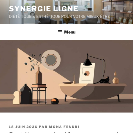
Aller
SYNERGIE LIGNE
au
DIÉTÉTIQUE & ESTHÉTIQUE POUR VOTRE MIEUX-ÊTRE
contenu
principal
Menu
PUBLIÉ
18 JUIN 2026
PAR
MONA FENDRI
LE