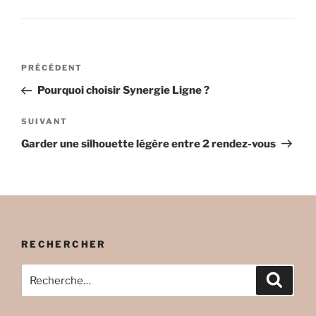
Navigation
Article
PRÉCÉDENT
de
précédent
Pourquoi choisir Synergie Ligne ?
l’article
Article
SUIVANT
suivant
Garder une silhouette légère entre 2 rendez-vous
RECHERCHER
Recherche
Recher
pour
: