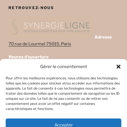
RETROUVEZ-NOUS
Adresse
70 rue de Lourmel 75015, Paris
Heures d’ouverture
Lundi: 08:45–22:00
Gérer le consentement
Mardi: 08:45–22:00
Mercredi: Fermé
Pour offrir les meilleures expériences, nous utilisons des technologies
telles que les cookies pour stocker et/ou accéder aux informations des
Jeudi: 08:45-17h45
appareils. Le fait de consentir à ces technologies nous permettra de
Vendredi: 08:45-17h45
traiter des données telles que le comportement de navigation ou les ID
Samedi: Fermé
uniques sur ce site. Le fait de ne pas consentir ou de retirer son
consentement peut avoir un effet négatif sur certaines
Dimanche: Fermé
caractéristiques et fonctions.
Accepter