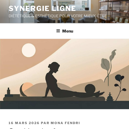
Aller
SYNERGIE LIGNE
au
DIÉTÉTIQUE & ESTHÉTIQUE POUR VOTRE MIEUX-ÊTRE
contenu
principal
Menu
PUBLIÉ
16 MARS 2026
PAR
MONA FENDRI
LE