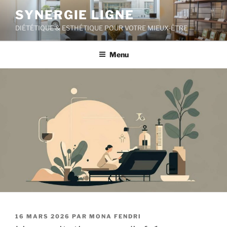
Aller
SYNERGIE LIGNE
au
DIÉTÉTIQUE & ESTHÉTIQUE POUR VOTRE MIEUX-ÊTRE
contenu
principal
Menu
PUBLIÉ
16 MARS 2026
PAR
MONA FENDRI
LE