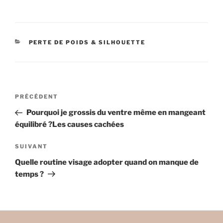
CATÉGORIES
PERTE DE POIDS & SILHOUETTE
Navigation
Article
PRÉCÉDENT
de
précédent
Pourquoi je grossis du ventre même en mangeant
l’article
équilibré ?Les causes cachées
Article
SUIVANT
suivant
Quelle routine visage adopter quand on manque de
temps ?