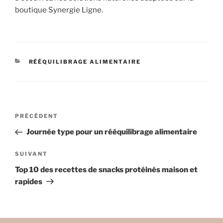
boutique Synergie Ligne.
CATÉGORIES
RÉÉQUILIBRAGE ALIMENTAIRE
Navigation
Article
PRÉCÉDENT
de
précédent
Journée type pour un rééquilibrage alimentaire
l’article
Article
SUIVANT
suivant
Top 10 des recettes de snacks protéinés maison et
rapides