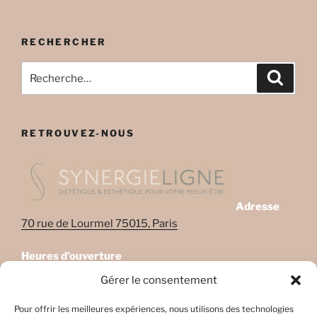
RECHERCHER
Recherche
Recher
pour
:
RETROUVEZ-NOUS
Adresse
70 rue de Lourmel 75015, Paris
Heures d’ouverture
Lundi: 08:45–22:00
Gérer le consentement
Mardi: 08:45–22:00
Mercredi: Fermé
Pour offrir les meilleures expériences, nous utilisons des technologies