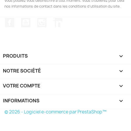
Vous pouvez vous désinscrire à tout moment. Vous trouverez pour cela
nos informations de contact dans les conditions d'utilisation du site.
Facebook
YouTube
Instagram
LinkedIn
PRODUITS

NOTRE SOCIÉTÉ

VOTRE COMPTE

INFORMATIONS
keyboard_arrow_down
© 2026 - Logiciel e-commerce par PrestaShop™