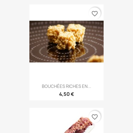
favorite_border
BOUCHÉES RICHES EN...
4,50 €
favorite_border