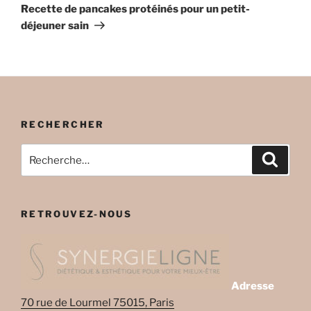
suivant
Recette de pancakes protéinés pour un petit-
déjeuner sain
RECHERCHER
Recherche
Recher
pour
:
RETROUVEZ-NOUS
Adresse
70 rue de Lourmel 75015, Paris