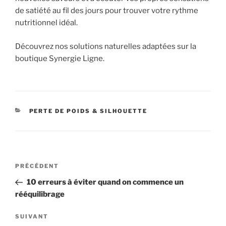
de satiété au fil des jours pour trouver votre rythme
nutritionnel idéal.
Découvrez nos solutions naturelles adaptées sur la
boutique Synergie Ligne.
CATÉGORIES
PERTE DE POIDS & SILHOUETTE
Navigation
Article
PRÉCÉDENT
de
précédent
10 erreurs à éviter quand on commence un
l’article
rééquilibrage
Article
SUIVANT