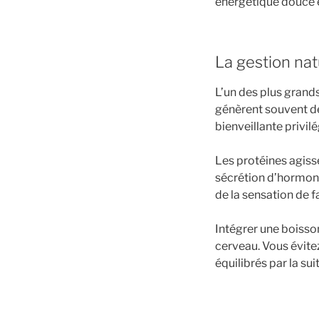
énergétique douce et
La gestion natu
L’un des plus grands
génèrent souvent de
bienveillante privil
Les protéines agisse
sécrétion d’hormone
de la sensation de f
Intégrer une boiss
cerveau. Vous évitez
équilibrés par la suit