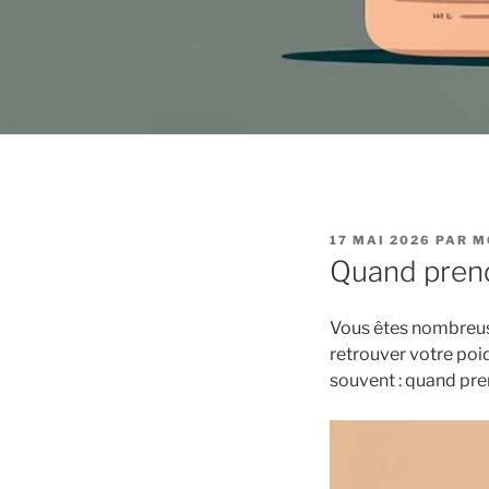
PUBLIÉ
17 MAI 2026
PAR
M
LE
Quand prend
Vous êtes nombreuse
retrouver votre poi
souvent : quand pre