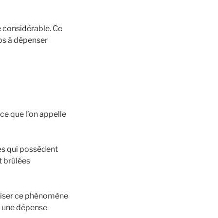
e considérable. Ce
rps à dépenser
 ce que l’on appelle
nes qui possèdent
t brûlées
miser ce phénomène
ir une dépense