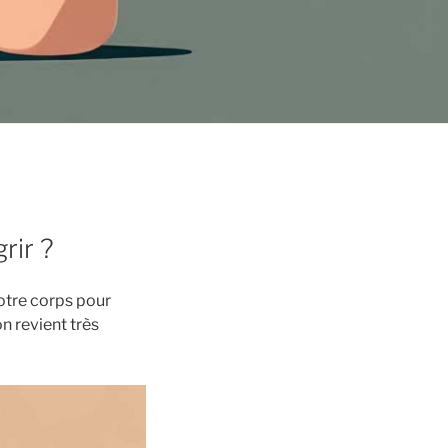
rir ?
otre corps pour
n revient très