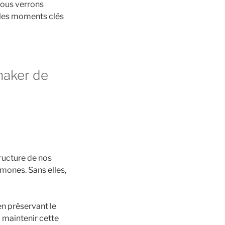
Nous verrons
 les moments clés
haker de
tructure de nos
mones. Sans elles,
en préservant le
à maintenir cette