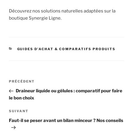
Découvrez nos solutions naturelles adaptées sur la
boutique Synergie Ligne.
CATÉGORIES
GUIDES D’ACHAT & COMPARATIFS PRODUITS
Navigation
Article
PRÉCÉDENT
de
précédent
Draineur liquide ou gélules : comparatif pour faire
l’article
le bon choix
Article
SUIVANT
suivant
Faut-il se peser avant un bilan minceur ? Nos conseils