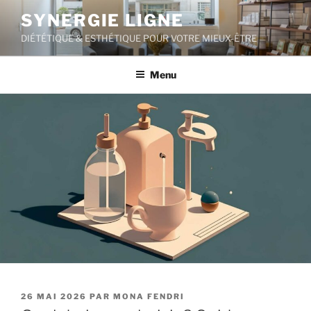
Aller
SYNERGIE LIGNE
au
DIÉTÉTIQUE & ESTHÉTIQUE POUR VOTRE MIEUX-ÊTRE
contenu
principal
Menu
PUBLIÉ
26 MAI 2026
PAR
MONA FENDRI
LE