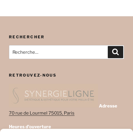
RECHERCHER
Recherche
Recher
pour
:
RETROUVEZ-NOUS
Adresse
70 rue de Lourmel 75015, Paris
Heures d’ouverture