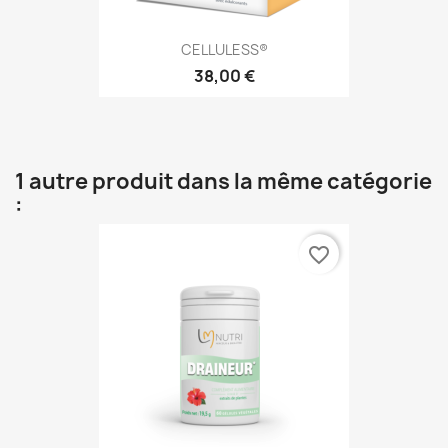
CELLULESS®
38,00 €
1 autre produit dans la même catégorie
:
favorite_border