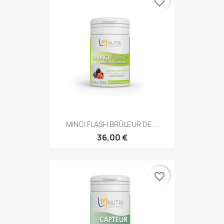
favorite_border
MINCI FLASH BRÛLEUR DE...
36,00 €
favorite_border