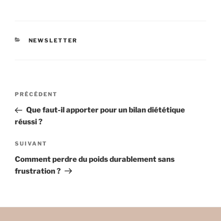
CATÉGORIES
NEWSLETTER
Navigation
Article
PRÉCÉDENT
de
précédent
Que faut-il apporter pour un bilan diététique
l’article
réussi ?
Article
SUIVANT
suivant
Comment perdre du poids durablement sans
frustration ?