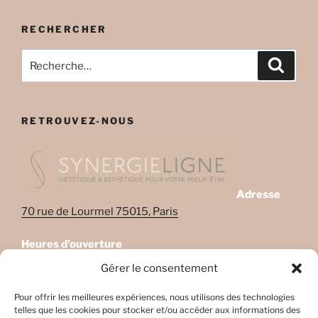
RECHERCHER
Recherche
Recher
pour
:
RETROUVEZ-NOUS
Adresse
70 rue de Lourmel 75015, Paris
Heures d’ouverture
Lundi: 08:45–22:00
Gérer le consentement
Mardi: 08:45–22:00
Mercredi: Fermé
Pour offrir les meilleures expériences, nous utilisons des technologies
telles que les cookies pour stocker et/ou accéder aux informations des
Jeudi: 08:45-17h45