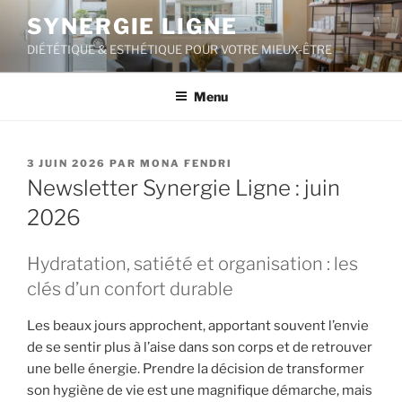
Aller
SYNERGIE LIGNE
au
DIÉTÉTIQUE & ESTHÉTIQUE POUR VOTRE MIEUX-ÊTRE
contenu
principal
Menu
PUBLIÉ
3 JUIN 2026
PAR
MONA FENDRI
LE
Newsletter Synergie Ligne : juin
2026
Hydratation, satiété et organisation : les
clés d’un confort durable
Les beaux jours approchent, apportant souvent l’envie
de se sentir plus à l’aise dans son corps et de retrouver
une belle énergie. Prendre la décision de transformer
son hygiène de vie est une magnifique démarche, mais