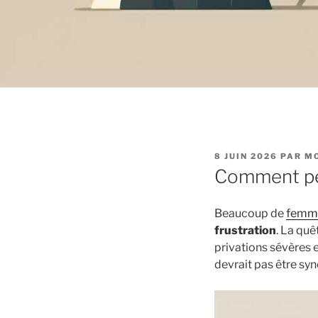
PUBLIÉ
8 JUIN 2026
PAR
MO
LE
Comment per
Beaucoup de
femm
frustration
. La quê
privations sévères 
devrait pas être sy