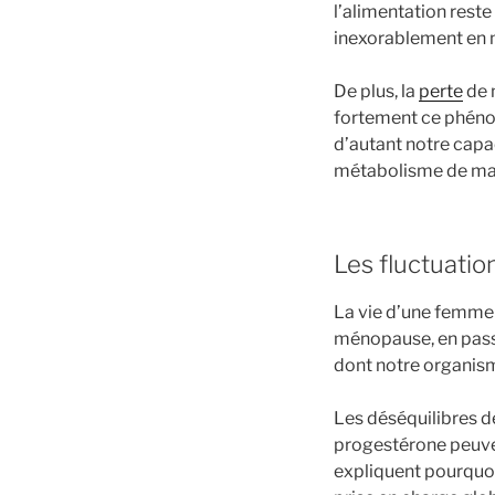
l’alimentation rest
inexorablement en 
De plus, la
perte
de 
fortement ce phénom
d’autant notre capac
métabolisme de man
Les fluctuati
La vie d’une femme 
ménopause, en pass
dont notre organism
Les déséquilibres de
progestérone peuven
expliquent pourquoi