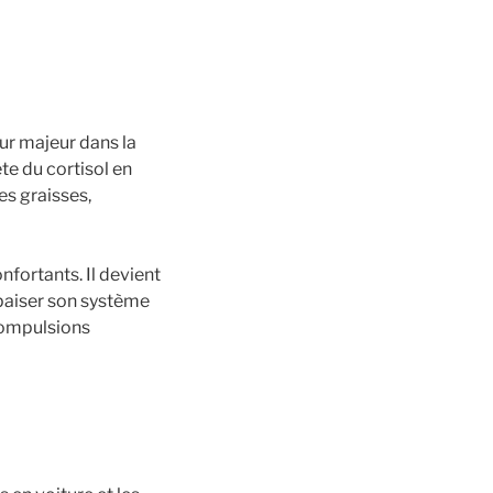
ur majeur dans la
te du cortisol en
es graisses,
fortants. Il devient
apaiser son système
 compulsions