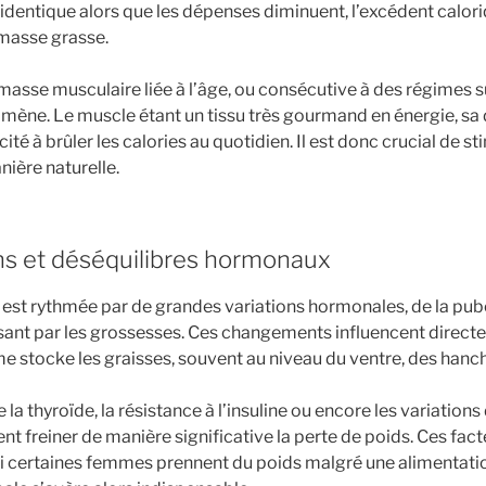
e identique alors que les dépenses diminuent, l’excédent calor
masse grasse.
masse musculaire liée à l’âge, ou consécutive à des régimes 
ène. Le muscle étant un tissu très gourmand en énergie, sa 
ité à brûler les calories au quotidien. Il est donc crucial de st
ière naturelle.
ons et déséquilibres hormonaux
est rythmée par de grandes variations hormonales, de la pube
ant par les grossesses. Ces changements influencent direct
e stocke les graisses, souvent au niveau du ventre, des hanch
 la thyroïde, la résistance à l’insuline ou encore les variatio
t freiner de manière significative la perte de poids. Ces fac
 certaines femmes prennent du poids malgré une alimentatio