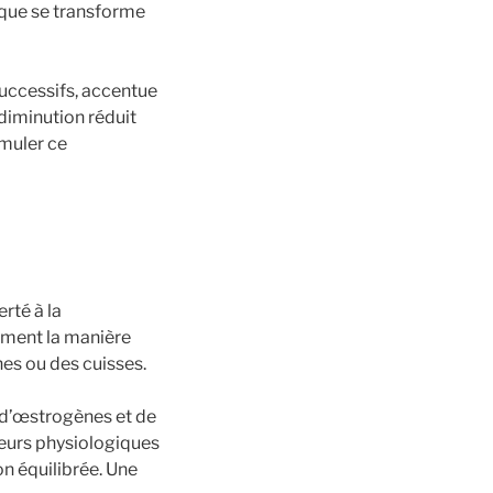
ique se transforme
successifs, accentue
diminution réduit
imuler ce
rté à la
ement la manière
es ou des cuisses.
ns d’œstrogènes et de
teurs physiologiques
n équilibrée. Une