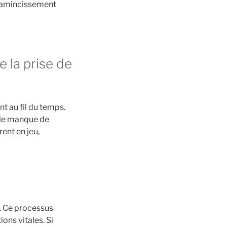
n amincissement
 la prise de
nt au fil du temps.
mple manque de
ent en jeu,
t. Ce processus
ons vitales. Si