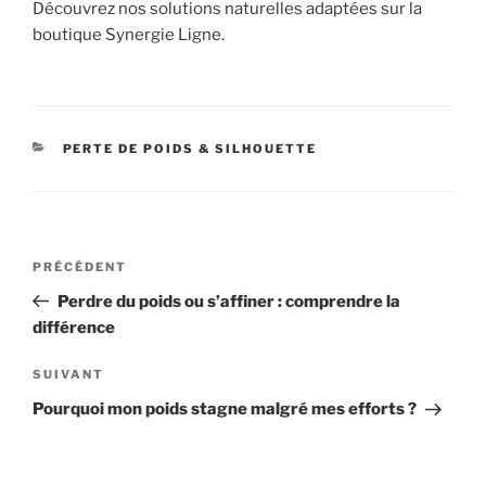
Découvrez nos solutions naturelles adaptées sur la
boutique Synergie Ligne.
CATÉGORIES
PERTE DE POIDS & SILHOUETTE
Navigation
Article
PRÉCÉDENT
de
précédent
Perdre du poids ou s’affiner : comprendre la
l’article
différence
Article
SUIVANT
suivant
Pourquoi mon poids stagne malgré mes efforts ?