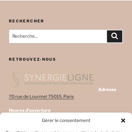
RECHERCHER
Recherche
Recher
pour
:
RETROUVEZ-NOUS
Adresse
70 rue de Lourmel 75015, Paris
Heures d’ouverture
Lundi: 08:45–22:00
Gérer le consentement
Mardi: 08:45–22:00
Mercredi: Fermé