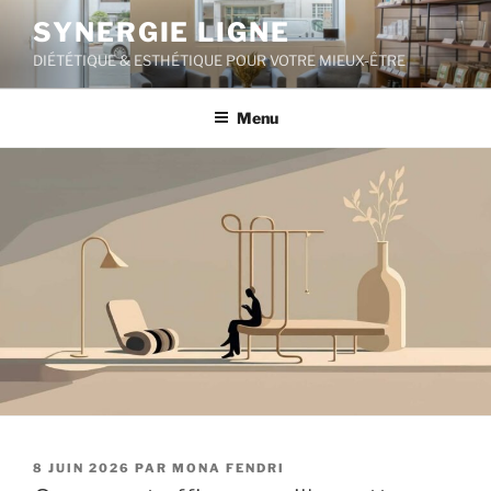
Aller
SYNERGIE LIGNE
au
DIÉTÉTIQUE & ESTHÉTIQUE POUR VOTRE MIEUX-ÊTRE
contenu
principal
Menu
PUBLIÉ
8 JUIN 2026
PAR
MONA FENDRI
LE