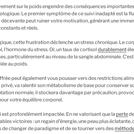
ivement sur le poids engendre des conséquences importantes, 
logique. Le premier symptôme de ce suivi inadapté est la fl
 décevante peut ruiner votre motivation, générant une immen
onstants et réels.
gique, cette frustration déclenche un stress chronique. Le cor
l, l’hormone du stress. Or, un taux de cortisol
durablement
éle
es, particulièrement au niveau de la sangle abdominale. C’est
liée au poids.
ffrée peut également vous pousser vers des restrictions alim
t privé, va ralentir son métabolisme de base pour conserver so
ntation normale, il stockera davantage par précaution, provo
pour votre équilibre corporel.
soi est profondément impactée. En ne valorisant que la
perte
de
tables victoires : un regain d’énergie, une peau plus éclatante,
ps de changer de paradigme et de se tourner vers des
méthod