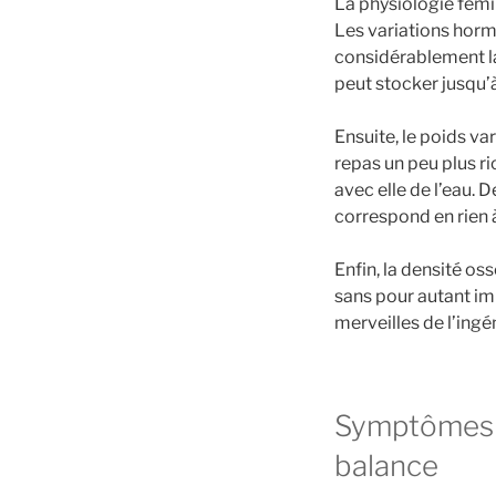
La physiologie fémi
Les variations hormo
considérablement la
peut stocker jusqu’
Ensuite, le poids va
repas un peu plus ri
avec elle de l’eau. 
correspond en rien 
Enfin, la densité os
sans pour autant imp
merveilles de l’ingé
Symptômes e
balance