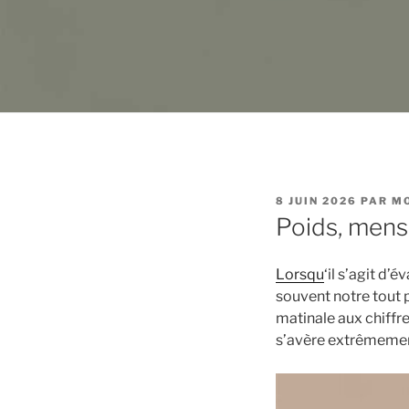
PUBLIÉ
8 JUIN 2026
PAR
MO
LE
Poids, mensu
Lorsqu
‘il s’agit d’
souvent notre tout 
matinale aux chiffre
s’avère extrêmemen