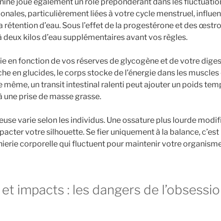
nine joue également un rôle prépondérant dans les fluctuatio
nales, particulièrement liées à votre cycle menstruel, influe
 rétention d’eau. Sous l’effet de la progestérone et des œstr
à deux kilos d’eau supplémentaires avant vos règles.
rie en fonction de vos réserves de glycogène et de votre dige
che en glucides, le corps stocke de l’énergie dans les muscles et
De même, un transit intestinal ralenti peut ajouter un poids tem
à une prise de masse grasse.
seuse varie selon les individus. Une ossature plus lourde modifi
acter votre silhouette. Se fier uniquement à la balance, c’est
nierie corporelle qui fluctuent pour maintenir votre organisme
t impacts : les dangers de l’obsessio