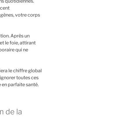
ns quotidiennes.
ncent
ogènes, votre corps
stion. Après un
 le foie, attirant
poraire qui ne
era le chiffre global
 ignorer toutes ces
 en parfaite santé.
n de la