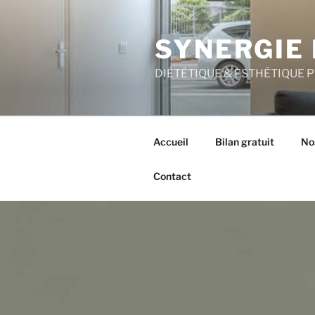
Aller
au
SYNERGIE 
contenu
principal
DIÉTÉTIQUE & ESTHÉTIQUE 
Accueil
Bilan gratuit
No
Contact