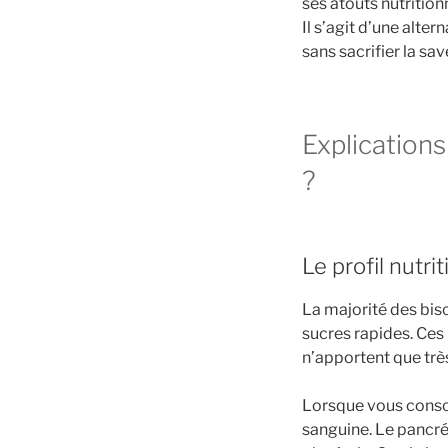
ses atouts nutritio
Il s’agit d’une alt
sans sacrifier la sav
Explications
?
Le profil nutri
La majorité des bis
sucres rapides. Ces
n’apportent que très
Lorsque vous consom
sanguine. Le pancréa