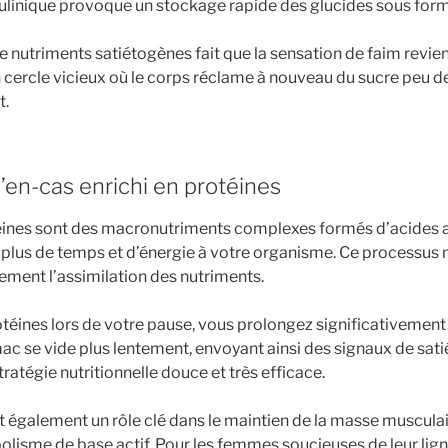
sulinique provoque un stockage rapide des glucides sous form
e nutriments satiétogènes fait que la sensation de faim revient
n cercle vicieux où le corps réclame à nouveau du sucre peu 
t.
l’en-cas enrichi en protéines
otéines sont des macronutriments complexes formés d’acides 
lus de temps et d’énergie à votre organisme. Ce processus 
lement l’assimilation des nutriments.
otéines lors de votre pause, vous prolongez significativement
ac se vide plus lentement, envoyant ainsi des signaux de sati
tratégie nutritionnelle douce et très efficace.
t également un rôle clé dans le maintien de la masse musculair
lisme de base actif. Pour les femmes soucieuses de leur ligne