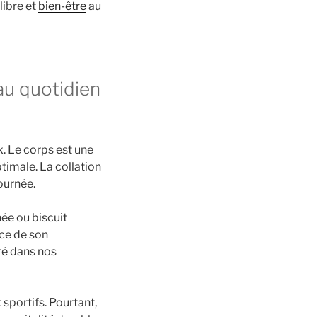
libre et
bien-être
au
 au quotidien
x. Le corps est une
imale. La collation
journée.
ée ou biscuit
nce de son
ré dans nos
 sportifs. Pourtant,