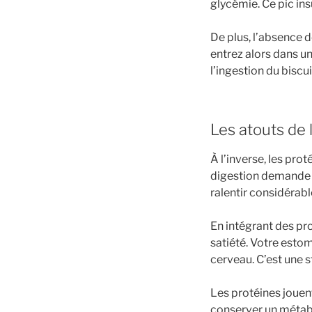
glycémie. Ce pic in
De plus, l’absence d
entrez alors dans u
l’ingestion du biscui
Les atouts de 
À l’inverse, les pr
digestion demande p
ralentir considérab
En intégrant des pr
satiété. Votre estom
cerveau. C’est une s
Les protéines jouen
conserver un métabo