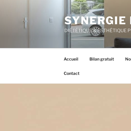
Aller
au
SYNERGIE 
contenu
principal
DIÉTÉTIQUE & ESTHÉTIQUE 
Accueil
Bilan gratuit
No
Contact