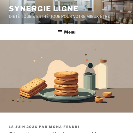
Aller
SYNERGIE LIGNE
au
DIÉTÉTIQUE & ESTHÉTIQUE POUR VOTRE MIEUX-ÊTRE
contenu
principal
Menu
PUBLIÉ
18 JUIN 2026
PAR
MONA FENDRI
LE