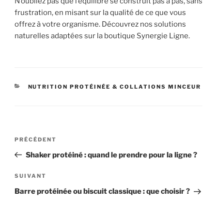
N’oubliez pas que l’équilibre se construit pas à pas, sans
frustration, en misant sur la qualité de ce que vous
offrez à votre organisme. Découvrez nos solutions
naturelles adaptées sur la boutique Synergie Ligne.
CATÉGORIES
NUTRITION PROTÉINÉE & COLLATIONS MINCEUR
Navigation
Article
PRÉCÉDENT
de
précédent
Shaker protéiné : quand le prendre pour la ligne ?
l’article
Article
SUIVANT
suivant
Barre protéinée ou biscuit classique : que choisir ?