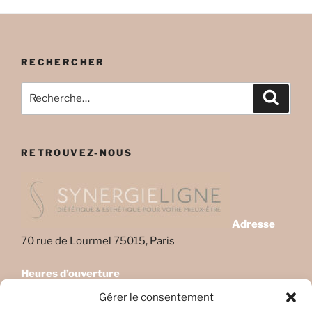
RECHERCHER
Recherche
Recher
pour
:
RETROUVEZ-NOUS
Adresse
70 rue de Lourmel 75015, Paris
Heures d’ouverture
Lundi: 08:45–22:00
Gérer le consentement
Mardi: 08:45–22:00