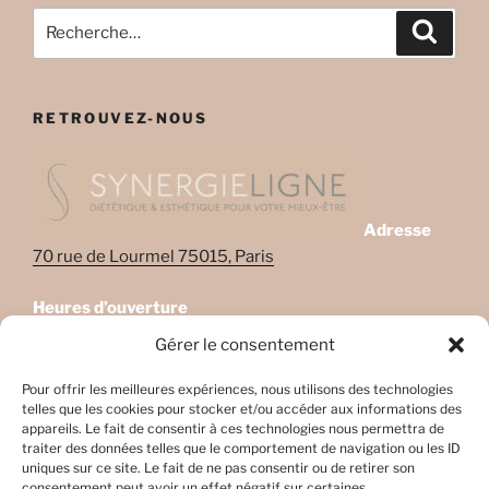
Recherche
Recher
pour
:
RETROUVEZ-NOUS
Adresse
70 rue de Lourmel 75015, Paris
Heures d’ouverture
Lundi: 08:45–22:00
Gérer le consentement
Mardi: 08:45–22:00
Mercredi: Fermé
Pour offrir les meilleures expériences, nous utilisons des technologies
telles que les cookies pour stocker et/ou accéder aux informations des
Jeudi: 08:45-17h45
appareils. Le fait de consentir à ces technologies nous permettra de
Vendredi: 08:45-17h45
traiter des données telles que le comportement de navigation ou les ID
Samedi: Fermé
uniques sur ce site. Le fait de ne pas consentir ou de retirer son
consentement peut avoir un effet négatif sur certaines