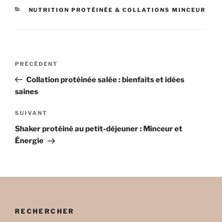
CATÉGORIES
NUTRITION PROTÉINÉE & COLLATIONS MINCEUR
Navigation
Article
PRÉCÉDENT
de
précédent
Collation protéinée salée : bienfaits et idées
l’article
saines
Article
SUIVANT
suivant
Shaker protéiné au petit-déjeuner : Minceur et
Énergie
RECHERCHER