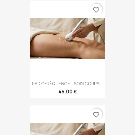
favorite_border
RADIOFRÉQUENCE - SOIN CORPS...
45,00 €
favorite_border