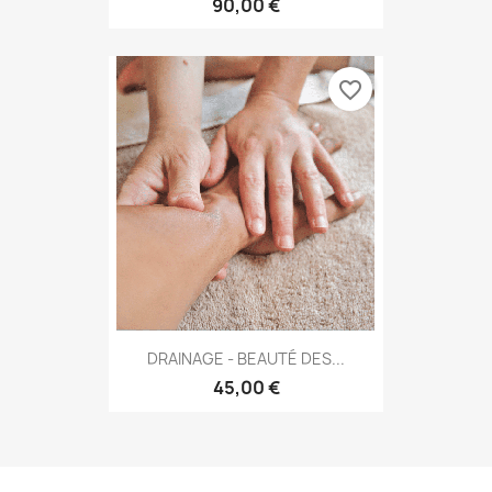
90,00 €
favorite_border
DRAINAGE - BEAUTÉ DES...
45,00 €