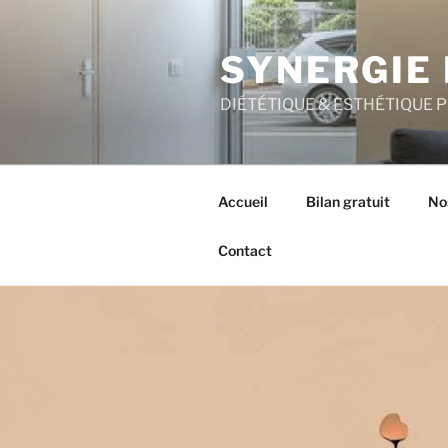
Aller
au
SYNERGIE 
contenu
principal
DIÉTÉTIQUE & ESTHÉTIQUE 
Accueil
Bilan gratuit
No
Contact