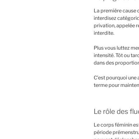
La première cause d
interdisez catégoriq
privation, appelée r
interdite.
Plus vous luttez me
intensité. Tôt ou ta
dans des proportion
C’est pourquoi une ap
terme pour mainten
Le rôle des fl
Le corps féminin es
période prémenstrue