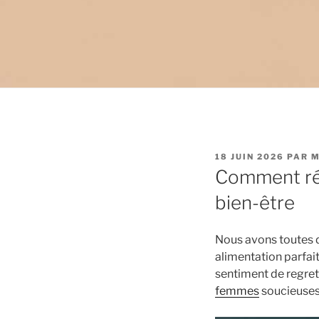
PUBLIÉ
18 JUIN 2026
PAR
M
LE
Comment rédu
bien-être
Nous avons toutes d
alimentation parfaite
sentiment de regret
femmes
soucieuses 