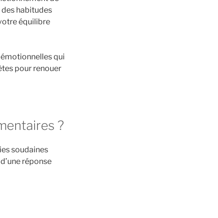
e des habitudes
otre équilibre
t émotionnelles qui
ètes pour renouer
mentaires ?
vies soudaines
t d’une réponse