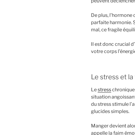
peuvent déclencher 
De plus, l’hormone de
parfaite harmonie. 
mal, ce fragile équi
Il est donc crucial
votre corps l’énergi
Le stress et l
Le
stress
chronique 
situation angoissan
du stress stimule l’
glucides simples.
Manger devient alor
appelle la faim émot