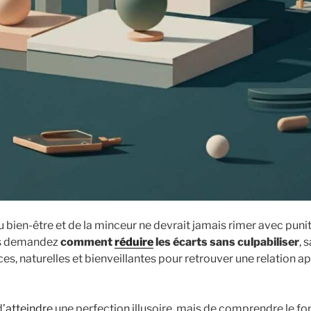
u bien-être et de la minceur ne devrait jamais rimer avec puni
us demandez
comment
réduire
les écarts sans culpabiliser
, 
s, naturelles et bienveillantes pour retrouver une relation a
d’
atteindre
une perfection illusoire, mais de comprendre le f