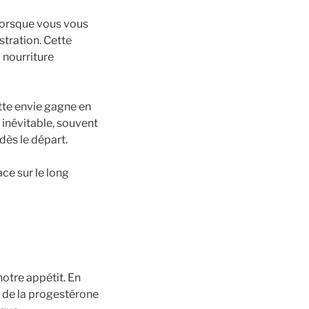
 Lorsque vous vous
stration. Cette
 nourriture
tte envie gagne en
 inévitable, souvent
dès le départ.
ace sur le long
otre appétit. En
n de la progestérone