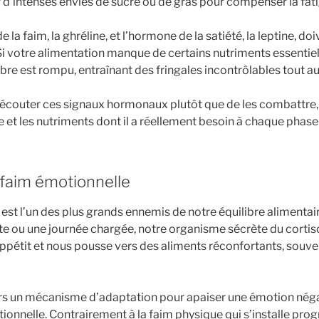
d’intenses envies de sucre ou de gras pour compenser la fati
 la faim, la ghréline, et l’hormone de la satiété, la leptine, doi
Si votre alimentation manque de certains nutriments essentie
libre est rompu, entraînant des fringales incontrôlables tout au
 d’écouter ces signaux hormonaux plutôt que de les combattre,
e et les nutriments dont il a réellement besoin à chaque phase
a faim émotionnelle
est l’un des plus grands ennemis de notre équilibre alimentair
te ou une journée chargée, notre organisme sécrète du corti
appétit et nous pousse vers des aliments réconfortants, souve
s un mécanisme d’adaptation pour apaiser une émotion négat
ionnelle. Contrairement à la faim physique qui s’installe pro