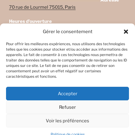
Adresse
70 rue de Lourmel 75015, Paris
Heures d’ouverture
Lundi: 08:45–22:00
Gérer le consentement
Mardi: 08:45–22:00
Mercredi: Fermé
Pour offrir les meilleures expériences, nous utilisons des technologies
telles que les cookies pour stocker et/ou accéder aux informations des
Jeudi: 08:45-17h45
appareils. Le fait de consentir à ces technologies nous permettra de
Vendredi: 08:45-17h45
traiter des données telles que le comportement de navigation ou les ID
Samedi: Fermé
uniques sur ce site. Le fait de ne pas consentir ou de retirer son
consentement peut avoir un effet négatif sur certaines
Dimanche: Fermé
caractéristiques et fonctions.
Accepter
Refuser
Facebook
E-
mail
Voir les préférences
Fièrement propulsé par WordPress
Politique de cookies