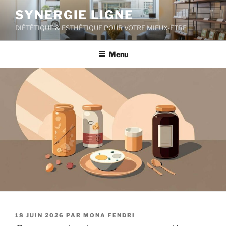
Aller
SYNERGIE LIGNE
au
DIÉTÉTIQUE & ESTHÉTIQUE POUR VOTRE MIEUX-ÊTRE
contenu
principal
Menu
PUBLIÉ
18 JUIN 2026
PAR
MONA FENDRI
LE