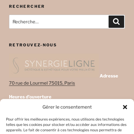
RECHERCHER
Recherche
Recher
pour
:
RETROUVEZ-NOUS
Adresse
70 rue de Lourmel 75015, Paris
Heures d’ouverture
Lundi: 08:45–22:00
Gérer le consentement
Mardi: 08:45–22:00
Mercredi: Fermé
Pour offrir les meilleures expériences, nous utilisons des technologies
telles que les cookies pour stocker et/ou accéder aux informations des
Jeudi: 08:45-17h45
appareils. Le fait de consentir à ces technologies nous permettra de
Vendredi: 08:45-17h45