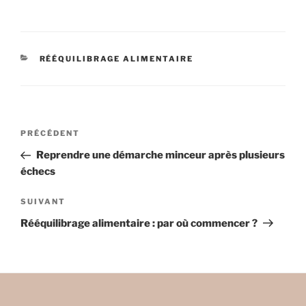
CATÉGORIES
RÉÉQUILIBRAGE ALIMENTAIRE
Navigation
Article
PRÉCÉDENT
de
précédent
Reprendre une démarche minceur après plusieurs
l’article
échecs
Article
SUIVANT
suivant
Rééquilibrage alimentaire : par où commencer ?