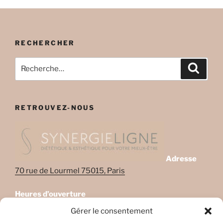
RECHERCHER
Recherche
Recher
pour
:
RETROUVEZ-NOUS
Adresse
70 rue de Lourmel 75015, Paris
Heures d’ouverture
Lundi: 08:45–22:00
Gérer le consentement
Mardi: 08:45–22:00