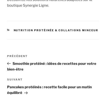
boutique Synergie Ligne.
CATÉGORIES
NUTRITION PROTÉINÉE & COLLATIONS MINCEUR
Navigation
Article
PRÉCÉDENT
de
précédent
Smoothie protéiné : idées de recettes pour votre
l’article
bien-être
Article
SUIVANT
suivant
Pancakes protéinés : recette facile pour un matin
équilibré