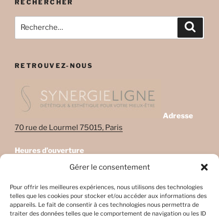
RECHERCHER
Recherche
Recher
pour
:
RETROUVEZ-NOUS
Adresse
70 rue de Lourmel 75015, Paris
Heures d’ouverture
Lundi: 08:45–22:00
Gérer le consentement
Mardi: 08:45–22:00
Mercredi: Fermé
Pour offrir les meilleures expériences, nous utilisons des technologies
telles que les cookies pour stocker et/ou accéder aux informations des
Jeudi: 08:45-17h45
appareils. Le fait de consentir à ces technologies nous permettra de
Vendredi: 08:45-17h45
traiter des données telles que le comportement de navigation ou les ID