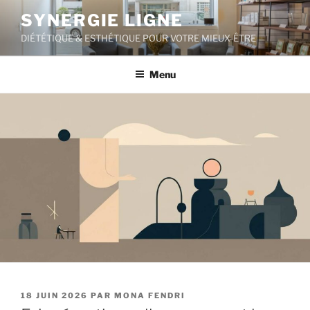
Aller
SYNERGIE LIGNE
au
DIÉTÉTIQUE & ESTHÉTIQUE POUR VOTRE MIEUX-ÊTRE
contenu
principal
Menu
PUBLIÉ
18 JUIN 2026
PAR
MONA FENDRI
LE