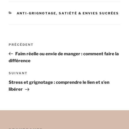
CATÉGORIES
ANTI-GRIGNOTAGE, SATIÉTÉ & ENVIES SUCRÉES
Navigation
Article
PRÉCÉDENT
de
précédent
Faim réelle ou envie de manger : comment faire la
l’article
différence
Article
SUIVANT
suivant
Stress et grignotage : comprendre le lien et s’en
libérer