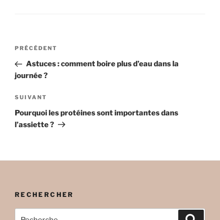
Navigation
Article
PRÉCÉDENT
de
précédent
Astuces : comment boire plus d’eau dans la
l’article
journée ?
Article
SUIVANT
suivant
Pourquoi les protéines sont importantes dans
l’assiette ?
RECHERCHER
Recherche
Recher