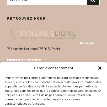
pour
:
RETROUVEZ-NOUS
Adresse
70 rue de Lourmel 75015, Paris
Heures d’ouverture
Lundi: 08:45–22:00
Gérer le consentement
Mardi: 08:45–22:00
Mercredi: Fermé
Pour offrir les meilleures expériences, nous utilisons des technologies
telles que les cookies pour stocker et/ou accéder aux informations des
Jeudi: 08:45-17h45
appareils. Le fait de consentir à ces technologies nous permettra de
Vendredi: 08:45-17h45
traiter des données telles que le comportement de navigation ou les ID
Samedi: Fermé
uniques sur ce site. Le fait de ne pas consentir ou de retirer son
consentement peut avoir un effet négatif sur certaines
Dimanche: Fermé
caractéristiques et fonctions.