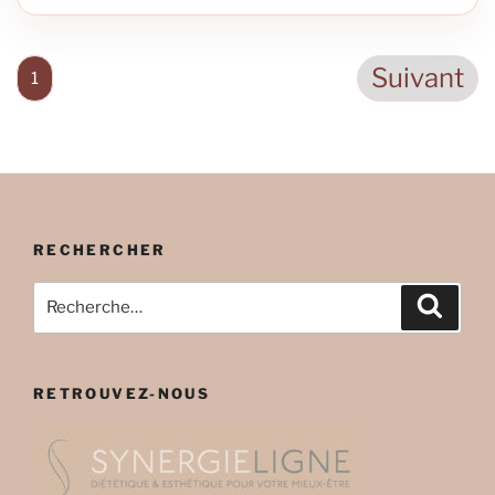
Suivant
1
RECHERCHER
Recherche
Recher
pour
:
RETROUVEZ-NOUS