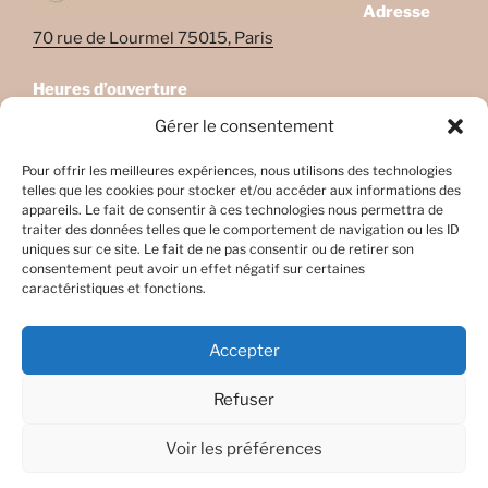
Adresse
70 rue de Lourmel 75015, Paris
Heures d’ouverture
Lundi: 08:45–22:00
Gérer le consentement
Mardi: 08:45–22:00
Mercredi: Fermé
Pour offrir les meilleures expériences, nous utilisons des technologies
telles que les cookies pour stocker et/ou accéder aux informations des
Jeudi: 08:45-17h45
appareils. Le fait de consentir à ces technologies nous permettra de
Vendredi: 08:45-17h45
traiter des données telles que le comportement de navigation ou les ID
Samedi: Fermé
uniques sur ce site. Le fait de ne pas consentir ou de retirer son
consentement peut avoir un effet négatif sur certaines
Dimanche: Fermé
caractéristiques et fonctions.
Accepter
Refuser
Facebook
E-
mail
Voir les préférences
Fièrement propulsé par WordPress