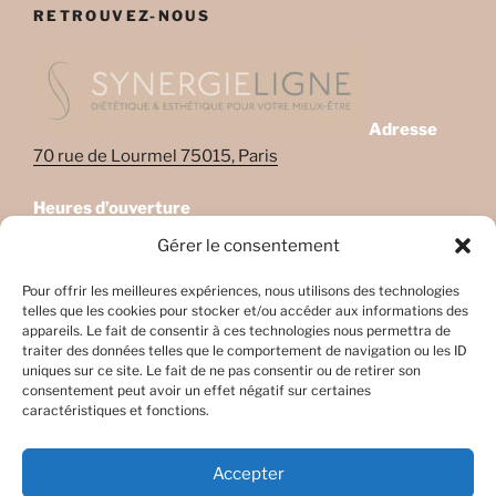
RETROUVEZ-NOUS
Adresse
70 rue de Lourmel 75015, Paris
Heures d’ouverture
Lundi: 08:45–22:00
Gérer le consentement
Mardi: 08:45–22:00
Mercredi: Fermé
Pour offrir les meilleures expériences, nous utilisons des technologies
telles que les cookies pour stocker et/ou accéder aux informations des
Jeudi: 08:45-17h45
appareils. Le fait de consentir à ces technologies nous permettra de
Vendredi: 08:45-17h45
traiter des données telles que le comportement de navigation ou les ID
Samedi: Fermé
uniques sur ce site. Le fait de ne pas consentir ou de retirer son
consentement peut avoir un effet négatif sur certaines
Dimanche: Fermé
caractéristiques et fonctions.
Accepter