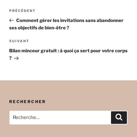
Navigation
Article
PRÉCÉDENT
de
précédent
Comment gérer les invitations sans abandonner
l’article
ses objectifs de bien-être ?
Article
SUIVANT
suivant
Bilan minceur gratuit : à quoi ça sert pour votre corps
?
RECHERCHER
Recherche
Recher
pour
: