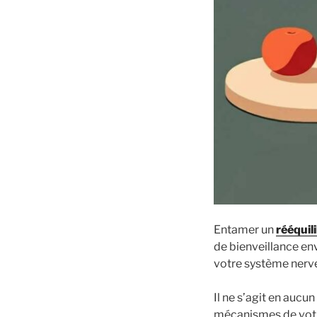
Entamer un
rééquil
de bienveillance e
votre système nerve
Il ne s’agit en aucu
mécanismes de votr