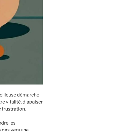
eilleuse démarche
 vitalité, d’apaiser
frustration.
ndre les
 pas vers une