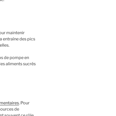
our maintenir
la entraîne des pics
lles.
ps de pompe en
des aliments sucrés
imentaires
. Pour
sources de
nt souvent ce rôle