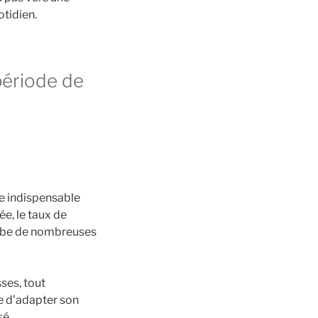
otidien.
période de
e indispensable
ée, le taux de
urbe de nombreuses
ses, tout
le d’adapter son
sé.