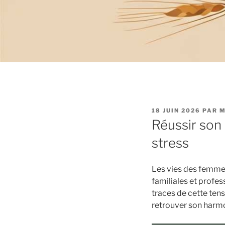
PUBLIÉ
18 JUIN 2026
PAR
M
LE
Réussir son 
stress
Les vies des femme
familiales et profe
traces de cette tens
retrouver son harmo