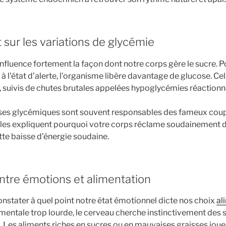
t sur les variations de glycémie
influence fortement la façon dont notre corps gère le sucre. P
 à l’état d’alerte, l’organisme libère davantage de glucose. Ce
s, suivis de chutes brutales appelées hypoglycémies réactionne
ses glycémiques sont souvent responsables des fameux cou
Elles expliquent pourquoi votre corps réclame soudainement 
te baisse d’énergie soudaine.
 entre émotions et alimentation
constater à quel point notre état émotionnel dicte nos choix
al
mentale trop lourde, le cerveau cherche instinctivement des 
 Les aliments riches en sucres ou en mauvaises graisses joue