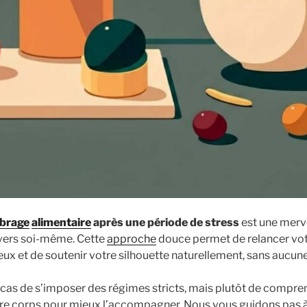
ibrage
alimentaire
après une période de stress
est une merv
nvers soi-même. Cette
approche
douce permet de relancer votre
ux et de soutenir votre silhouette naturellement, sans aucune 
n cas de s’imposer des régimes stricts, mais plutôt de compre
e corps pour mieux l’accompagner. Nous vous guidons pas à