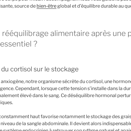
lisante, source de
bien-être
global et d’équilibre durable au qu
 rééquilibrage alimentaire après une 
 essentiel ?
 du cortisol sur le stockage
n anxiogène, notre organisme sécrète du cortisol, une hormon
urgence. Cependant, lorsque cette tension s’installe dans la dur
malement élevé dans le sang. Ce déséquilibre hormonal pert
iques.
 constamment haut favorise notamment le stockage des grais
 niveau de la sangle abdominale. Il devient alors indispensab
le système endocrinien à retrouver son rythme naturel et apai