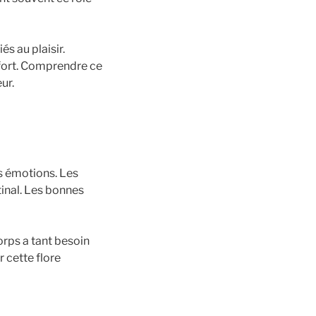
s au plaisir.
nfort. Comprendre ce
ur.
os émotions. Les
tinal. Les bonnes
orps a tant besoin
 cette flore