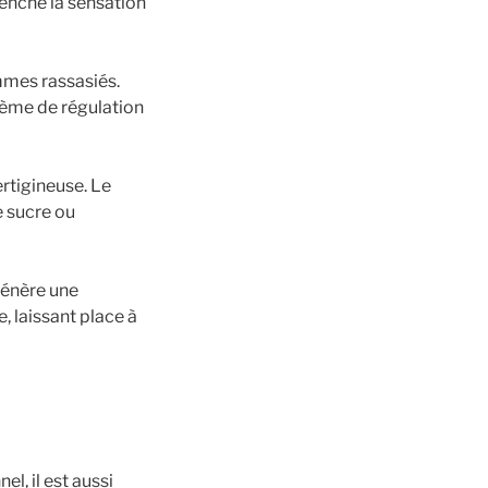
enche la sensation
mmes rassasiés.
tème de régulation
ertigineuse. Le
e sucre ou
génère une
, laissant place à
l, il est aussi