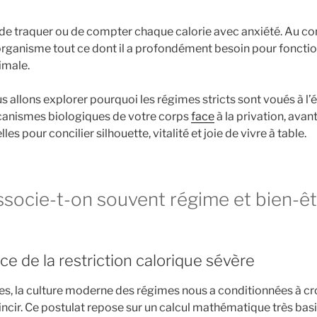
s de traquer ou de compter chaque calorie avec anxiété. Au contr
organisme tout ce dont il a profondément besoin pour foncti
imale.
us allons explorer pourquoi les régimes stricts sont voués à l
canismes biologiques de votre corps
face
à la privation, avan
les pour concilier silhouette, vitalité et joie de vivre à table.
ssocie-t-on souvent régime et bien-êt
e de la restriction calorique sévère
s, la culture moderne des régimes nous a conditionnées à cr
incir. Ce postulat repose sur un calcul mathématique très bas