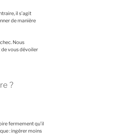
aire, il s’agit
onner de manière
’échec. Nous
t de vous dévoiler
re ?
oire fermement qu’il
ique : ingérer moins