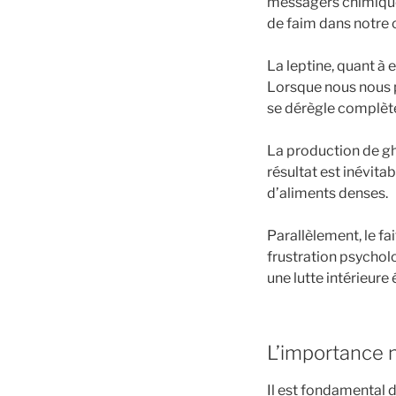
messagers chimiques
de faim dans notre 
La leptine, quant à
Lorsque nous nous p
se dérègle complèt
La production de ghr
résultat est inévita
d’aliments denses.
Parallèlement, le f
frustration psycholo
une lutte intérieure
L’importance n
Il est fondamental d