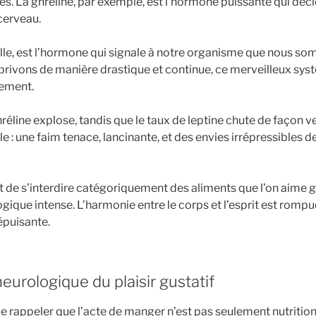
. La ghréline, par exemple, est l’hormone puissante qui décl
cerveau.
 elle, est l’hormone qui signale à notre organisme que nous so
rivons de manière drastique et continue, ce merveilleux sys
ement.
éline explose, tandis que le taux de leptine chute de façon v
ble : une faim tenace, lancinante, et des envies irrépressibles d
ait de s’interdire catégoriquement des aliments que l’on aime 
gique intense. L’harmonie entre le corps et l’esprit est rompue
 épuisante.
eurologique du plaisir gustatif
e rappeler que l’acte de manger n’est pas seulement nutritionne