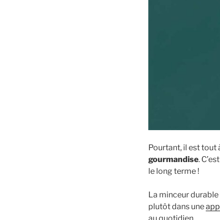
Pourtant, il est tou
gourmandise
. C’es
le long terme !
La minceur durable 
plutôt dans une
app
au quotidien.