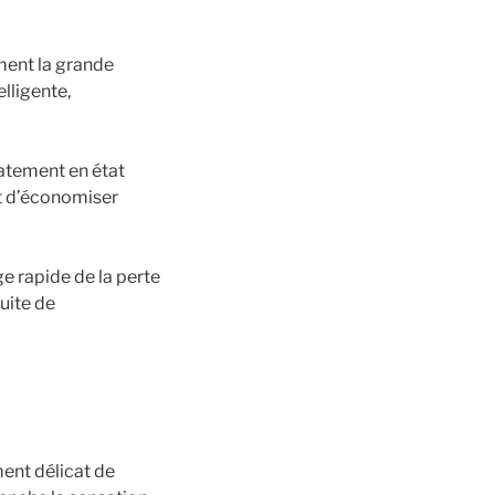
ement la grande
lligente,
iatement en état
ut d’économiser
e rapide de la perte
suite de
ment délicat de