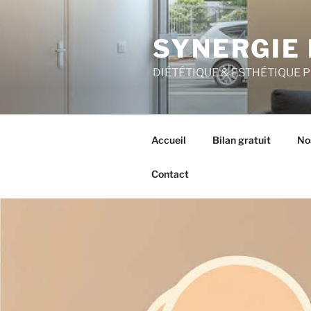
Aller
au
SYNERGIE 
contenu
principal
DIÉTÉTIQUE & ESTHÉTIQUE 
Accueil
Bilan gratuit
No
Contact