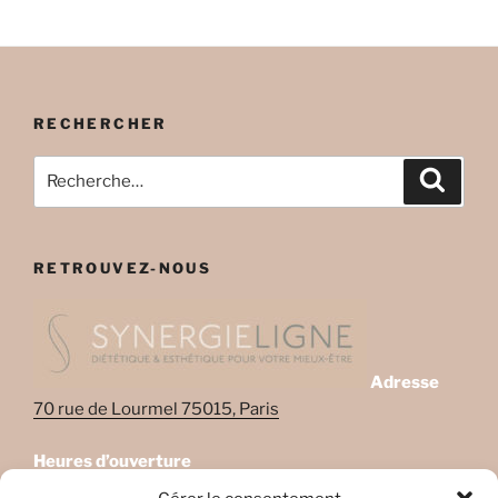
RECHERCHER
Recherche
Recher
pour
:
RETROUVEZ-NOUS
Adresse
70 rue de Lourmel 75015, Paris
Heures d’ouverture
Lundi: 08:45–22:00