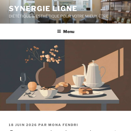
Aller
SYNERGIE LIGNE
au
DIÉTÉTIQUE & ESTHÉTIQUE POUR VOTRE MIEUX-ÊTRE
contenu
principal
Menu
PUBLIÉ
18 JUIN 2026
PAR
MONA FENDRI
LE