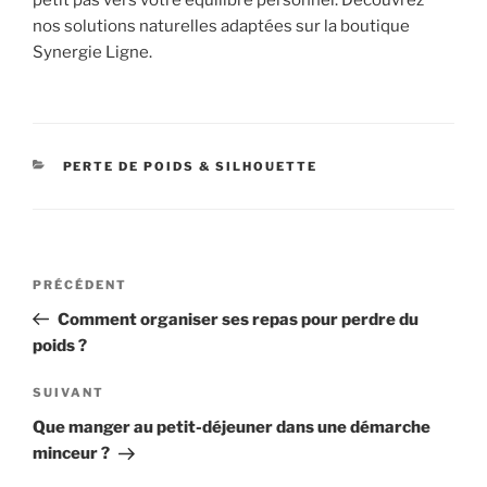
petit pas vers votre équilibre personnel. Découvrez
nos solutions naturelles adaptées sur la boutique
Synergie Ligne.
CATÉGORIES
PERTE DE POIDS & SILHOUETTE
Navigation
Article
PRÉCÉDENT
de
précédent
Comment organiser ses repas pour perdre du
l’article
poids ?
Article
SUIVANT
suivant
Que manger au petit-déjeuner dans une démarche
minceur ?