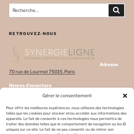
Recherche
Recher
pour
:
RETROUVEZ-NOUS
Adresse
70 rue de Lourmel 75015, Paris
Heures d’ouverture
Lundi: 08:45–22:00
Gérer le consentement
Mardi: 08:45–22:00
Mercredi: Fermé
Pour offrir les meilleures expériences, nous utilisons des technologies
telles que les cookies pour stocker et/ou accéder aux informations des
Jeudi: 08:45-17h45
appareils. Le fait de consentir à ces technologies nous permettra de
Vendredi: 08:45-17h45
traiter des données telles que le comportement de navigation ou les ID
Samedi: Fermé
uniques sur ce site. Le fait de ne pas consentir ou de retirer son