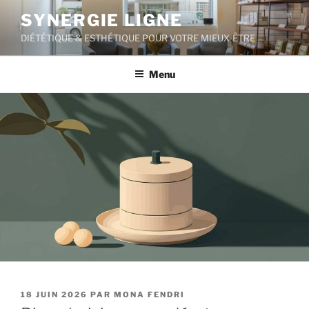
Aller
SYNERGIE LIGNE
au
DIÉTÉTIQUE & ESTHÉTIQUE POUR VOTRE MIEUX-ÊTRE
contenu
principal
Menu
PUBLIÉ
18 JUIN 2026
PAR
MONA FENDRI
LE