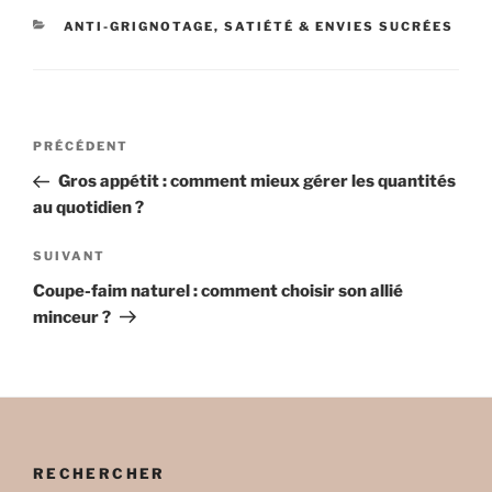
CATÉGORIES
ANTI-GRIGNOTAGE, SATIÉTÉ & ENVIES SUCRÉES
Navigation
Article
PRÉCÉDENT
de
précédent
Gros appétit : comment mieux gérer les quantités
l’article
au quotidien ?
Article
SUIVANT
suivant
Coupe-faim naturel : comment choisir son allié
minceur ?
RECHERCHER