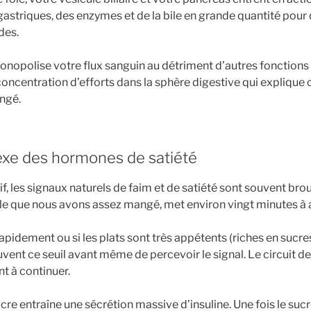
gastriques, des enzymes et de la bile en grande quantité pou
des.
monopolise votre flux sanguin au détriment d’autres fonctions 
ncentration d’efforts dans la sphère digestive qui explique c
ngé.
exe des hormones de satiété
f, les signaux naturels de faim et de satiété sont souvent broui
le que nous avons assez mangé, met environ vingt minutes à a
idement ou si les plats sont très appétents (riches en sucres
ent ce seuil avant même de percevoir le signal. Le circuit 
nt à continuer.
ucre entraîne une sécrétion massive d’insuline. Une fois le sucr