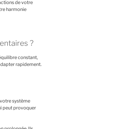
actions de votre
otre harmonie
entaires ?
uilibre constant,
’adapter rapidement.
 votre système
qui peut provoquer
on prolongée. Ils