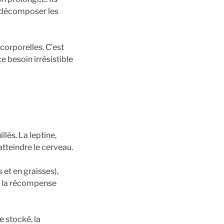
r décomposer les
corporelles. C’est
e besoin irrésistible
llés. La leptine,
tteindre le cerveau.
 et en graisses),
de la récompense
e stocké, la