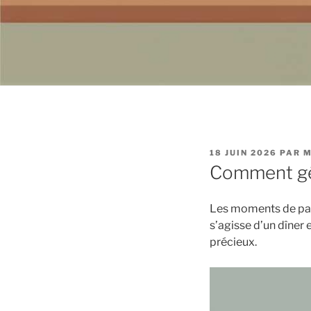
PUBLIÉ
18 JUIN 2026
PAR
M
LE
Comment gér
Les moments de parta
s’agisse d’un dîner 
précieux.