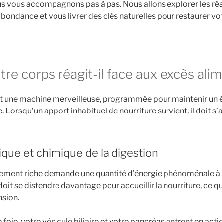
ous vous accompagnons pas à pas. Nous allons explorer les ré
abondance et vous livrer des clés naturelles pour restaurer v
re corps réagit-il face aux excès alim
t une machine merveilleuse, programmée pour maintenir un éq
 Lorsqu’un apport inhabituel de nourriture survient, il doit s
que et chimique de la digestion
èrement riche demande une quantité d’énergie phénoménale à
doit se distendre davantage pour accueillir la nourriture, ce 
nsion.
 foie, votre vésicule biliaire et votre pancréas entrent en acti