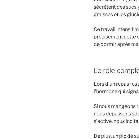
sécrètent des sucs 
graisses et les gluci
Ce travail intensif 
précisément cette co
de dormir après ma
Le rôle compl
Lors d’un repas festi
l’hormone qui signa
Si nous mangeons rap
nous dépassons souv
s’active, nous incita
De plus, un pic de s