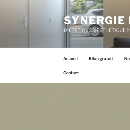
Aller
au
SYNERGIE 
contenu
principal
DIÉTÉTIQUE & ESTHÉTIQUE 
Accueil
Bilan gratuit
No
Contact