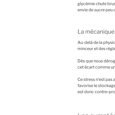
glycémie chute brus
envie de sucre peu 
La mécanique 
Au-delà de la physio
minceur et des règle
Dès que nous déroge
cet écart comme une
Ce stress n’est pas 
favorise le stockag
est donc contre-pro