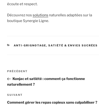
écoute et respect.
Découvrez nos
solutions
naturelles adaptées sur la
boutique Synergie Ligne.
CATÉGORIES
ANTI-GRIGNOTAGE, SATIÉTÉ & ENVIES SUCRÉES
Navigation
Article
PRÉCÉDENT
de
précédent
Konjac et satiété : comment ça fonctionne
l’article
naturellement ?
Article
SUIVANT
suivant
Comment gérer les repas copieux sans culpabiliser ?