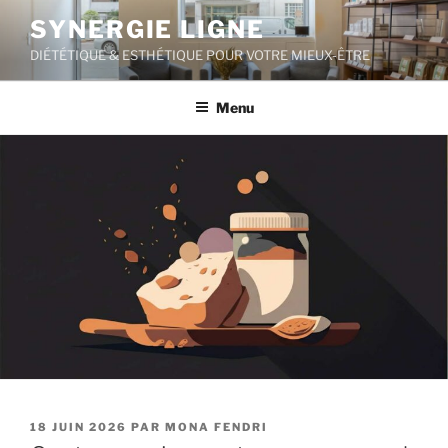
Aller
SYNERGIE LIGNE
au
DIÉTÉTIQUE & ESTHÉTIQUE POUR VOTRE MIEUX-ÊTRE
contenu
principal
Menu
PUBLIÉ
18 JUIN 2026
PAR
MONA FENDRI
LE