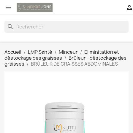


search
Accueil
LMP Santé
Minceur
Eliminitation et
déstockage des graisses
Brûleur - déstockage des
graisses
BRÛLEUR DE GRAISSES ABDOMINALES