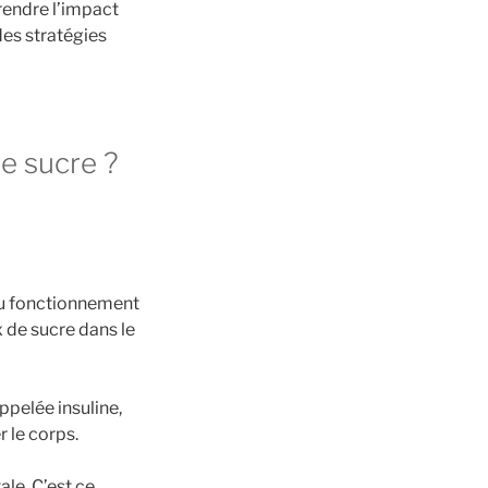
prendre l’impact
des stratégies
e sucre ?
 au fonctionnement
 de sucre dans le
ppelée insuline,
 le corps.
ale. C’est ce