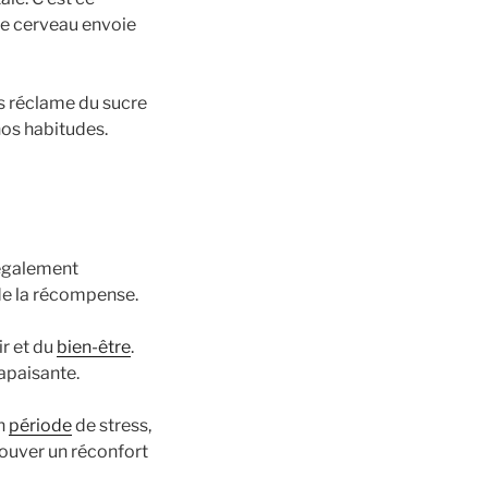
le cerveau envoie
ps réclame du sucre
nos habitudes.
t également
 de la récompense.
r et du
bien-être
.
apaisante.
En
période
de stress,
rouver un réconfort