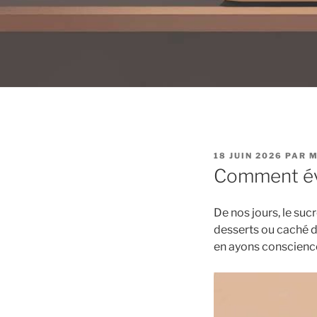
PUBLIÉ
18 JUIN 2026
PAR
M
LE
Comment évi
De nos jours, le suc
desserts ou caché da
en ayons conscienc