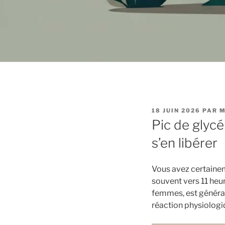
PUBLIÉ
18 JUIN 2026
PAR
M
LE
Pic de glyc
s’en libérer
Vous avez certainem
souvent vers 11 heu
femmes, est général
réaction physiologi