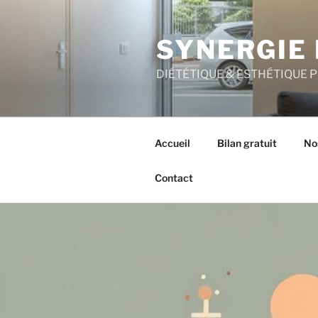
Aller
au
SYNERGIE 
contenu
principal
DIÉTÉTIQUE & ESTHÉTIQUE 
Accueil
Bilan gratuit
No
Contact