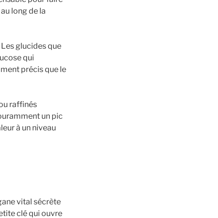
au long de la
 Les glucides que
lucose qui
moment précis que le
ou raffinés
 couramment un pic
leur à un niveau
gane vital sécrète
tite clé qui ouvre