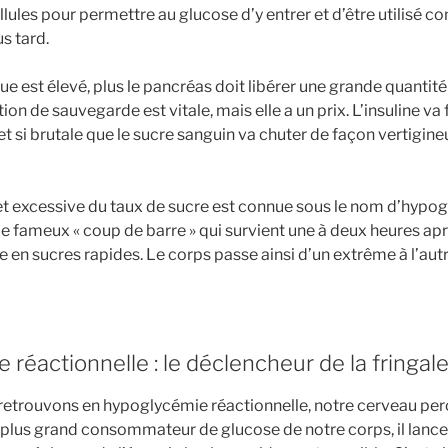
llules pour permettre au glucose d’y entrer et d’être utilisé 
s tard.
ue est élevé, plus le pancréas doit libérer une grande quantité
on de sauvegarde est vitale, mais elle a un prix. L’insuline va 
et si brutale que le sucre sanguin va chuter de façon vertigine
et excessive du taux de sucre est connue sous le nom d’hypo
 le fameux « coup de barre » qui survient une à deux heures ap
e en sucres rapides. Le corps passe ainsi d’un extrême à l’au
 réactionnelle : le déclencheur de la fringal
retrouvons en hypoglycémie réactionnelle, notre cerveau pe
 plus grand consommateur de glucose de notre corps, il lance