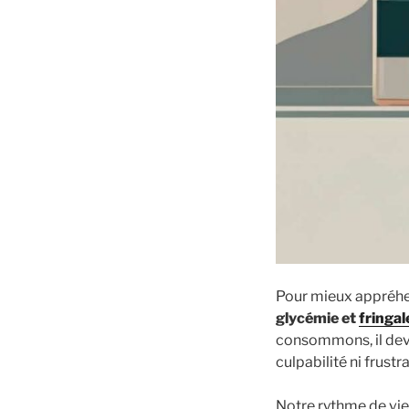
Pour mieux appréhen
glycémie et
fringal
consommons, il devi
culpabilité ni frustra
Notre rythme de vie