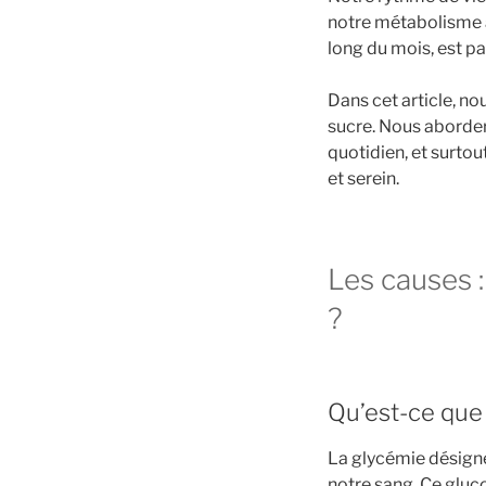
notre métabolisme à
long du mois, est pa
Dans cet article, n
sucre. Nous aborder
quotidien, et surto
et serein.
Les causes :
?
Qu’est-ce que 
La glycémie désigne
notre sang. Ce gluco