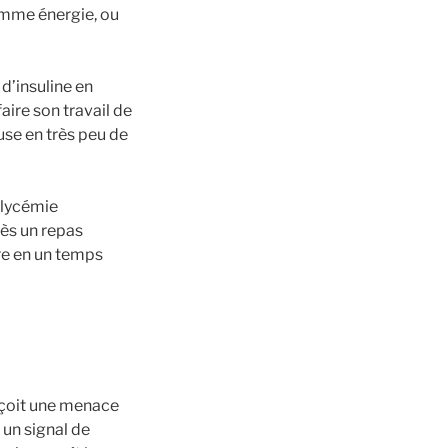
comme énergie, ou
 d’insuline en
faire son travail de
use en très peu de
glycémie
rès un repas
tre en un temps
e
rçoit une menace
 un signal de