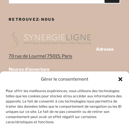
pour
:
RETROUVEZ-NOUS
Adresse
70 rue de Lourmel 75015, Paris
Heures d’ouverture
Lundi: 08:45–22:00
Gérer le consentement
Mardi: 08:45–22:00
Mercredi: Fermé
Pour offrir les meilleures expériences, nous utilisons des technologies
telles que les cookies pour stocker et/ou accéder aux informations des
Jeudi: 08:45-17h45
appareils. Le fait de consentir à ces technologies nous permettra de
Vendredi: 08:45-17h45
traiter des données telles que le comportement de navigation ou les ID
Samedi: Fermé
uniques sur ce site. Le fait de ne pas consentir ou de retirer son
consentement peut avoir un effet négatif sur certaines
Dimanche: Fermé
caractéristiques et fonctions.