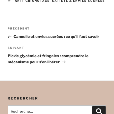
CATÉGORIES
ANTI-GRIGNOTAGE, SATIÉTÉ & ENVIES SUCRÉES
Navigation
Article
PRÉCÉDENT
de
précédent
Cannelle et envies sucrées : ce qu’il faut savoir
l’article
Article
SUIVANT
suivant
Pic de glycémie et fringales : comprendre le
mécanisme pour s’en libérer
RECHERCHER
Recherche
Recher