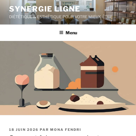
Aller
SYNERGIE LIGNE
au
DIÉTÉTIQUE & ESTHÉTIQUE POUR VOTRE MIEUX-ÊTRE
contenu
principal
Menu
PUBLIÉ
18 JUIN 2026
PAR
MONA FENDRI
LE