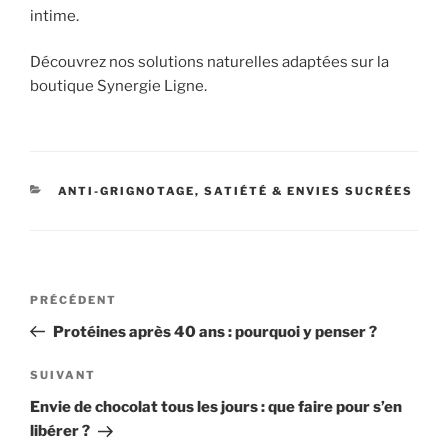
intime.
Découvrez nos solutions naturelles adaptées sur la
boutique Synergie Ligne.
CATÉGORIES
ANTI-GRIGNOTAGE, SATIÉTÉ & ENVIES SUCRÉES
Navigation
Article
PRÉCÉDENT
de
précédent
Protéines après 40 ans : pourquoi y penser ?
l’article
Article
SUIVANT
suivant
Envie de chocolat tous les jours : que faire pour s’en
libérer ?