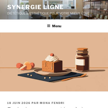
Aller
SYNERGIE LIGNE
au
DIÉTÉTIQUE & ESTHÉTIQUE POUR VOTRE MIEUX-ÊTRE
contenu
principal
Menu
PUBLIÉ
18 JUIN 2026
PAR
MONA FENDRI
LE