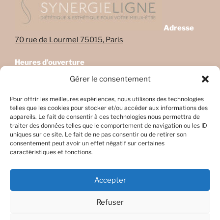
Adresse
70 rue de Lourmel 75015, Paris
Heures d’ouverture
Lundi: 08:45–22:00
Gérer le consentement
Mardi: 08:45–22:00
Mercredi: Fermé
Pour offrir les meilleures expériences, nous utilisons des technologies
telles que les cookies pour stocker et/ou accéder aux informations des
Jeudi: 08:45-17h45
appareils. Le fait de consentir à ces technologies nous permettra de
Vendredi: 08:45-17h45
traiter des données telles que le comportement de navigation ou les ID
Samedi: Fermé
uniques sur ce site. Le fait de ne pas consentir ou de retirer son
consentement peut avoir un effet négatif sur certaines
Dimanche: Fermé
caractéristiques et fonctions.
Accepter
Refuser
Facebook
E-
mail