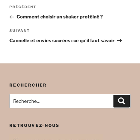
Navigation
Article
PRÉCÉDENT
de
précédent
Comment choisir un shaker protéiné ?
l’article
Article
SUIVANT
suivant
Cannelle et envies sucrées : ce qu’il faut savoir
RECHERCHER
Recherche
Recher
pour
:
RETROUVEZ-NOUS