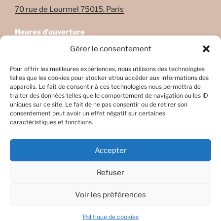
70 rue de Lourmel 75015, Paris
Heures d’ouverture
Lundi: 08:45–22:00
Gérer le consentement
Mardi: 08:45–22:00
Mercredi: Fermé
Pour offrir les meilleures expériences, nous utilisons des technologies
telles que les cookies pour stocker et/ou accéder aux informations des
Jeudi: 08:45-17h45
appareils. Le fait de consentir à ces technologies nous permettra de
Vendredi: 08:45-17h45
traiter des données telles que le comportement de navigation ou les ID
Samedi: Fermé
uniques sur ce site. Le fait de ne pas consentir ou de retirer son
consentement peut avoir un effet négatif sur certaines
Dimanche: Fermé
caractéristiques et fonctions.
Accepter
Refuser
Facebook
E-
mail
Voir les préférences
Fièrement propulsé par WordPress
Politique de cookies