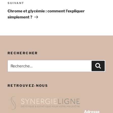
Article
SUIVANT
suivant
Chrome et glycémie : comment l’expliquer
simplement ?
RECHERCHER
Recherche
Recher
pour
:
RETROUVEZ-NOUS
Adresse