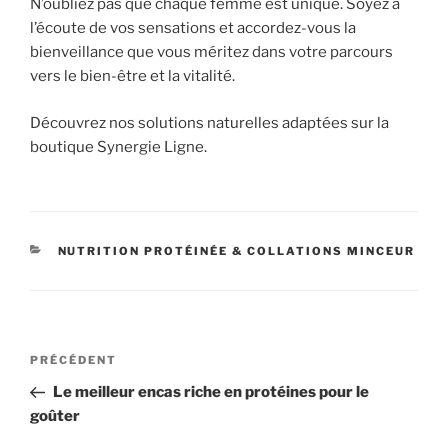
N’oubliez pas que chaque femme est unique. Soyez à
l’écoute de vos sensations et accordez-vous la
bienveillance que vous méritez dans votre parcours
vers le bien-être et la vitalité.
Découvrez nos solutions naturelles adaptées sur la
boutique Synergie Ligne.
CATÉGORIES
NUTRITION PROTÉINÉE & COLLATIONS MINCEUR
Navigation
Article
PRÉCÉDENT
de
précédent
Le meilleur encas riche en protéines pour le
l’article
goûter