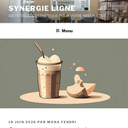
Aller
SYNERGIE LIGNE
au
DIÉTÉTIQUE & ESTHÉTIQUE POUR VOTRE MIEUX-ÊTRE
contenu
principal
Menu
PUBLIÉ
18 JUIN 2026
PAR
MONA FENDRI
LE